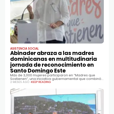
ASISTENCIA SOCIAL
Abinader abraza a las madres
dominicanas en multitudinaria
jornada de reconocimiento en
Santo Domingo Este
Más de 3,000 mujeres participaron en “Madres que
Sostienen”, una iniciativa gubernamental que combinó
asistencia social, premios y un mensaje de gratitud a
2 MESES AGO
KEEP READING
quienes constituyen el pilar de los hogares