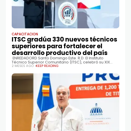
CAPACITACION
ITSC gradúa 330 nuevos técnicos
superiores para fortalecer el
desarrollo productivo del país
ENREDADORD Santo Domingo Este. R.D. El Instituto
Técnico Superior Comunitario (ITSC), celebró su XIX
Graduación Ordinaria, en la que 330 estudiantes
2 MESES AGO
KEEP READING
culminaron su formación académica en distintas áreas
estratégicas, lo