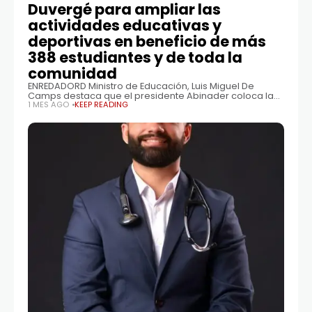
Duvergé para ampliar las
actividades educativas y
deportivas en beneficio de más
388 estudiantes y de toda la
comunidad
ENREDADORD Ministro de Educación, Luis Miguel De
Camps destaca que el presidente Abinader coloca la
educación en el centro de su visión, para que ningún
1 MES AGO
KEEP READING
estudiante vea limitado su futuro