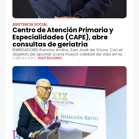
ASISTENCIA SOCIAL
Centro de Atención Primaria y
Especialidades (CAPE), abre
consultas de geriatría
ENREDADORD Rancho Arriba, San José de Ocoa. Con el
objetivo de aportar a una mayor calidad de vida en las
personas de la tercera edad, el Centro de Atención
2 MESES AGO
KEEP READING
Primaria