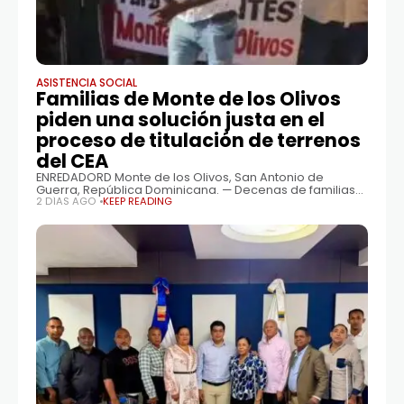
ASISTENCIA SOCIAL
Familias de Monte de los Olivos
piden una solución justa en el
proceso de titulación de terrenos
del CEA
ENREDADORD Monte de los Olivos, San Antonio de
Guerra, República Dominicana. — Decenas de familias
residentes en la comunidad de Monte de los Olivos
2 DÍAS AGO
KEEP READING
solicitaron al Gobierno dominicano y al