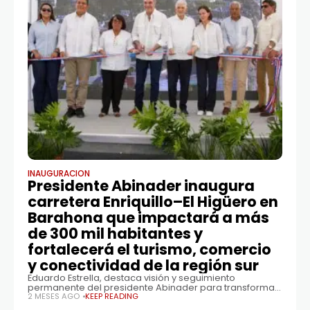
INAUGURACION
Presidente Abinader inaugura
carretera Enriquillo–El Higüero en
Barahona que impactará a más
de 300 mil habitantes y
fortalecerá el turismo, comercio
y conectividad de la región sur
Eduardo Estrella, destaca visión y seguimiento
permanente del presidente Abinader para transformar
el sur con obras que acercan desarrollo y
2 MESES AGO
KEEP READING
oportunidades ENREDADORD Barahona.– El presidente