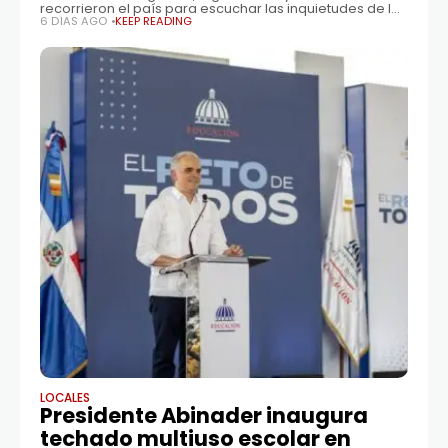
recorrieron el país para escuchar las inquietudes de las
comunidades y elaborar un documento con
6 DÍAS AGO
KEEP READING
recomendaciones para renovar la conexión del partido
con la sociedad
LOCALES
Presidente Abinader inaugura
techado multiuso escolar en