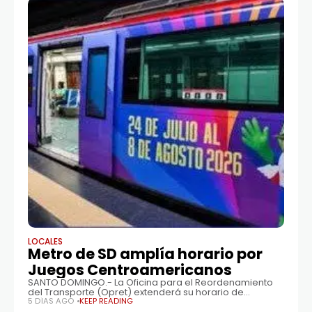
LOCALES
Metro de SD amplía horario por
Juegos Centroamericanos
SANTO DOMINGO.- La Oficina para el Reordenamiento
del Transporte (Opret) extenderá su horario de
operaciones hasta las 11:00 de la noche, desde este
5 DÍAS AGO
KEEP READING
lunes y hasta el 8 de agosto,