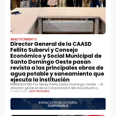
ABASTECIMIENTO
Director General de la CAASD
Fellito Subervi y Consejo
Económico y Social Municipal de
Santo Domingo Oeste pasan
revista a las principales obras de
agua potable y saneamiento que
ejecuta la institución
ENREDADORD Por Micky Peña Santo Domingo Oeste. – El
director general de la Corporación del Acueducto y
Alcantarillado de Santo Domingo (CAASD), Felipe
5 DÍAS AGO
KEEP READING
(Fellito) Suberví, recibió una amplia comisión del