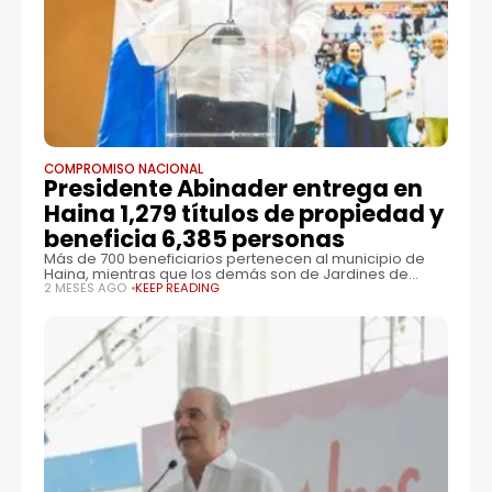
COMPROMISO NACIONAL
Presidente Abinader entrega en
Haina 1,279 títulos de propiedad y
beneficia 6,385 personas
Más de 700 beneficiarios pertenecen al municipio de
Haina, mientras que los demás son de Jardines de
Gautier, Villa Altagracia, Los Alcarrizos, Los Frailes, Los
2 MESES AGO
KEEP READING
Mameyes, Maquiteria, Los Mina y