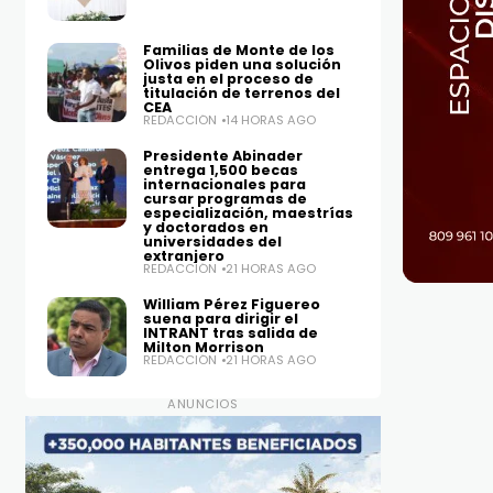
Familias de Monte de los
Olivos piden una solución
justa en el proceso de
titulación de terrenos del
CEA
REDACCIÓN
14 HORAS AGO
Presidente Abinader
entrega 1,500 becas
internacionales para
cursar programas de
especialización, maestrías
y doctorados en
universidades del
extranjero
REDACCIÓN
21 HORAS AGO
William Pérez Figuereo
suena para dirigir el
INTRANT tras salida de
Milton Morrison
REDACCIÓN
21 HORAS AGO
ANUNCIOS