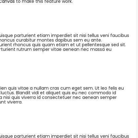
Canvas
to make this feature work.
sque parturient etiam imperdiet sit nisi tellus veni faucibus
 rhoncus curabitur montes dapibus sem eu ante.
rient rhoncus quis quam etiam et ut pellentesque sed sit.
parturient rutrum semper vitae aenean nec massa eu
en quis vitae a nullam cras cum eget sem. Ut leo felis eu
uctus. Blandit vidi et aliquet quis eu nec commodo id
ulla nisi quis viverra id consectetuer nec aenean semper
nt viverra.
sque parturient etiam imperdiet sit nisi tellus veni faucibus