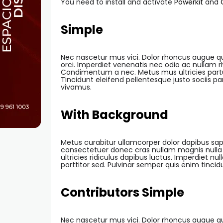
You need to install and activate
Powerkit
and
Simple
Nec nascetur mus vici. Dolor rhoncus augue qui
orci. Imperdiet venenatis nec odio ac nullam
Condimentum a nec. Metus mus ultricies partu
Tincidunt eleifend pellentesque justo sociis 
vivamus.
With Background
Metus curabitur ullamcorper dolor dapibus sapi
consectetuer donec cras nullam magnis nulla l
ultricies ridiculus dapibus luctus. Imperdiet n
porttitor sed. Pulvinar semper quis enim tincidu
Contributors Simple
Nec nascetur mus vici. Dolor rhoncus augue qui