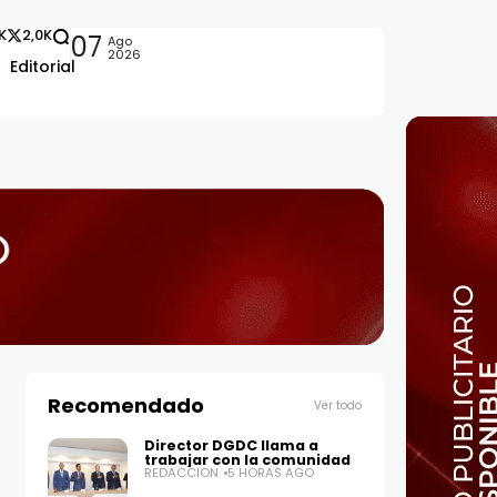
2K
2,0K
07
Ago
2026
Editorial
nos del CEA
Recomendado
Ver todo
Director DGDC llama a
trabajar con la comunidad
REDACCIÓN
5 HORAS AGO