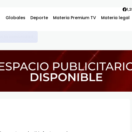
1,
Globales
Deporte
Materia Premium TV
Materia legal
vos piden una solución justa en el proceso de titulación de terre