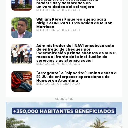
maestrías y doctorados en
universidades del extranjero
REDACCIÓN
2 HORAS AGO
William Pérez Figuereo suena para
dirigir el INTRANT tras salida de Milton
Morrison
REDACCIÓN
2 HORAS AGO
Administrador del INAVI encabeza acto
de entrega de cheques por
indemnización y rinde cuentas de sus 18
meses al frente de la institución de
servicios y asistencia social
REDACCIÓN
5 HORAS AGO
"Arrogante" e "hipócrita": China acusa a
EE.UU. de entorpecer operaciones de
Huawei en Argentina
REDACCIÓN
7 HORAS AGO
ANUNCIOS