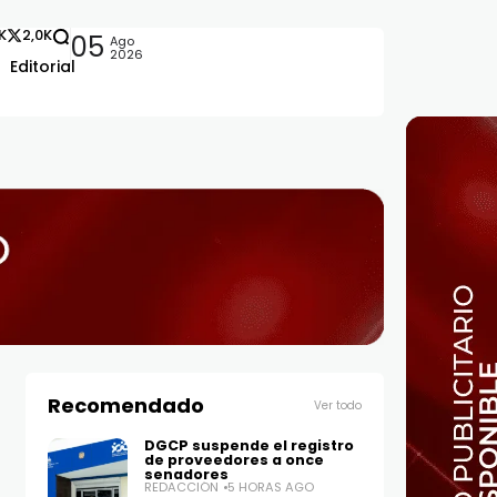
2K
2,0K
05
Ago
2026
Editorial
añón
Recomendado
Ver todo
DGCP suspende el registro
de proveedores a once
senadores
REDACCIÓN
5 HORAS AGO