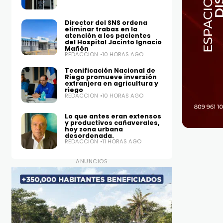
Director del SNS ordena
eliminar trabas en la
atención a los pacientes
del Hospital Jacinto Ignacio
Mañón
REDACCIÓN
10 HORAS AGO
Tecnificación Nacional de
Riego promueve inversión
extranjera en agricultura y
riego
REDACCIÓN
10 HORAS AGO
Lo que antes eran extensos
y productivos cañaverales,
hoy zona urbana
desordenada.
REDACCIÓN
11 HORAS AGO
ANUNCIOS