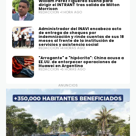
William Pérez Figuereo suena para
dirigir el INTRANT tras salida de Milton
Morrison
REDACCIÓN
1 HORA AGO
Administrador del INAVI encabeza acto
de entrega de cheques por
indemnización y rinde cuentas de sus 18
meses al frente de la institución de
servicios y asistencia social
REDACCIÓN
4 HORAS AGO
"Arrogante" e "hipócrita": China acusa a
EE.UU. de entorpecer operaciones de
Huawei en Argentina
REDACCIÓN
6 HORAS AGO
ANUNCIOS