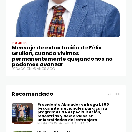
LOCALES
AR
Mensaje de exhortación de Félix
L
Grullon, cuando vivimos
Se
permanentemente quejándonos no
RE
podemos avanzar
REDACCIÓN
5 AÑOS AGO
Recomendado
Ver todo
Presidente Abinader entrega 1,500
becas internacionales para cursar
programas de especialización,
maestrías y doctorados en
universidades del extranjero
REDACCIÓN
45 MINUTOS AGO