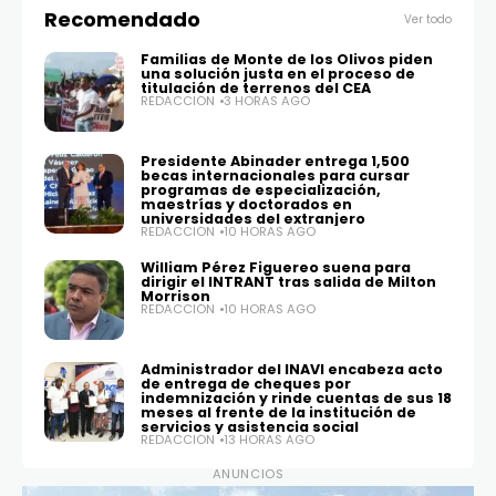
Recomendado
Ver todo
Familias de Monte de los Olivos piden
una solución justa en el proceso de
titulación de terrenos del CEA
REDACCIÓN
3 HORAS AGO
Presidente Abinader entrega 1,500
becas internacionales para cursar
programas de especialización,
maestrías y doctorados en
universidades del extranjero
REDACCIÓN
10 HORAS AGO
William Pérez Figuereo suena para
dirigir el INTRANT tras salida de Milton
Morrison
REDACCIÓN
10 HORAS AGO
Administrador del INAVI encabeza acto
de entrega de cheques por
indemnización y rinde cuentas de sus 18
meses al frente de la institución de
servicios y asistencia social
REDACCIÓN
13 HORAS AGO
ANUNCIOS