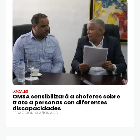
LOCALES
PR
OMSA sensibilizará a choferes sobre
P
trato a personas con diferentes
I
discapacidades
D
REDACCIÓN
3 AÑOS AGO
P
RE