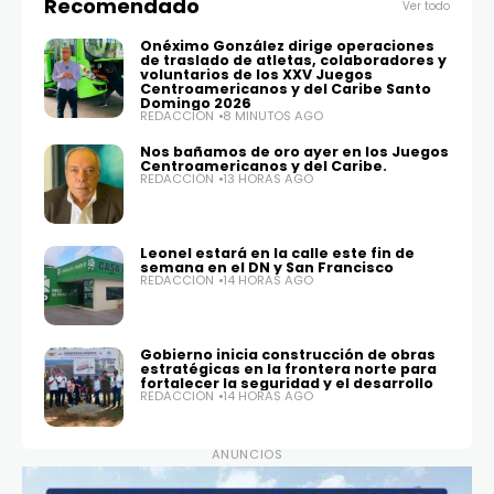
Recomendado
Ver todo
Onéximo González dirige operaciones
de traslado de atletas, colaboradores y
voluntarios de los XXV Juegos
Centroamericanos y del Caribe Santo
Domingo 2026
REDACCIÓN
8 MINUTOS AGO
Nos bañamos de oro ayer en los Juegos
Centroamericanos y del Caribe.
REDACCIÓN
13 HORAS AGO
Leonel estará en la calle este fin de
semana en el DN y San Francisco
REDACCIÓN
14 HORAS AGO
Gobierno inicia construcción de obras
estratégicas en la frontera norte para
fortalecer la seguridad y el desarrollo
REDACCIÓN
14 HORAS AGO
ANUNCIOS