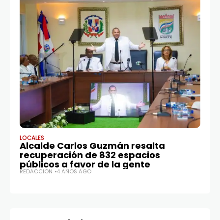
LOCALES
LO
Alcalde Carlos Guzmán resalta
Al
recuperación de 832 espacios
mi
públicos a favor de la gente
co
REDACCIÓN
4 AÑOS AGO
A
RE