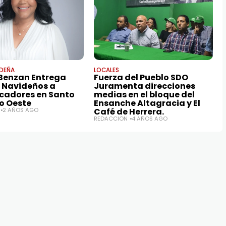
IDEÑA
LOCALES
 Benzan Entrega
Fuerza del Pueblo SDO
 Navideños a
Juramenta direcciones
adores en Santo
medias en el bloque del
o Oeste
Ensanche Altagracia y El
2 AÑOS AGO
Café de Herrera.
REDACCIÓN
4 AÑOS AGO