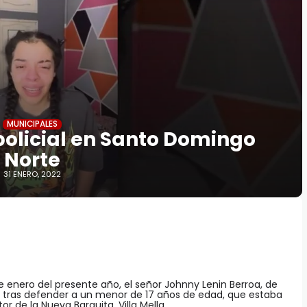
MUNICIPALES
olicial en Santo Domingo
Norte
31 ENERO, 2022
e enero del presente año, el señor Johnny Lenin Berroa, de
al tras defender a un menor de 17 años de edad, que estaba
or de la Nueva Barquita, Villa Mella.