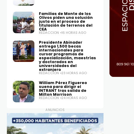
Familias de Monte de los
Olivos piden una solución
justa en el proceso de
titulación de terrenos del
CEA
REDACCIÓN
16 HORAS AGO
Presidente Abinader
entrega 1,500 becas
internacionales para
cursar programas de
especialización, maestrías
y doctorados en
universidades del
extranjero
REDACCIÓN
23 HORAS AGO
William Pérez Figuereo
suena para dirigir el
INTRANT tras salida de
Milton Morrison
REDACCIÓN
24 HORAS AGO
ANUNCIOS