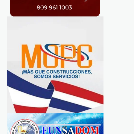
ARTE
MUNICIPALES
Los Congos de Villa Mella
Obras Públicas inicia
invitados al Festival del
reconstrucción autopi
Fuego en Santiago de Cuba
de noviembre
REDACCIÓN
2 AÑOS AGO
REDACCIÓN
5 AÑOS AGO