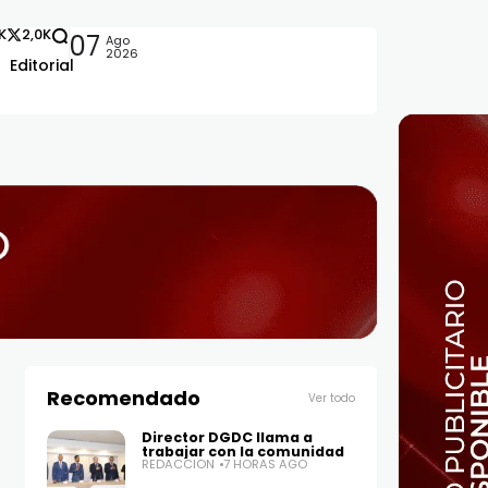
2K
2,0K
07
Ago
2026
Editorial
nos del CEA
Recomendado
Ver todo
Director DGDC llama a
trabajar con la comunidad
REDACCIÓN
7 HORAS AGO