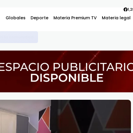
1,
Globales
Deporte
Materia Premium TV
Materia legal
vos piden una solución justa en el proceso de titulación de terre