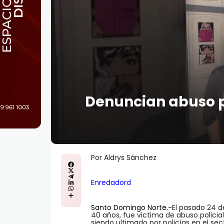
Denuncian abuso p
Por Aldrys Sánchez
Enredadord
Santo Domingo Norte.-
El pasado 24 d
40 años, fue victima de abuso polici
siendo ultimado por policías en el sect