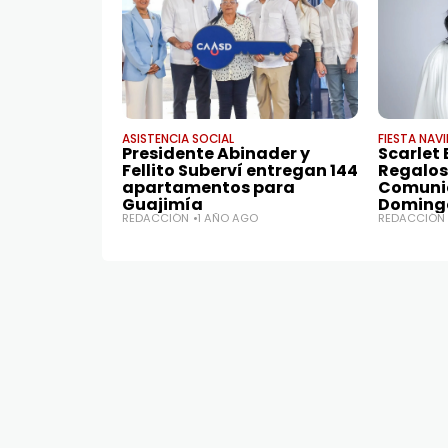
ASISTENCIA SOCIAL
FIESTA NAV
Presidente Abinader y
Scarlet
Fellito Suberví entregan 144
Regalos
apartamentos para
Comunic
Guajimía
Doming
REDACCIÓN
1 AÑO AGO
REDACCIÓN