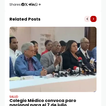
Shares:
Related Posts
SALUD
GU
Colegio Médico convoca paro
M
nacional para el 7 de julio
c