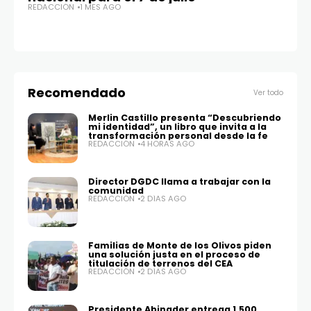
REDACCIÓN
1 MES AGO
vi
a
RE
Recomendado
Ver todo
Merlin Castillo presenta “Descubriendo
mi identidad”, un libro que invita a la
transformación personal desde la fe
REDACCIÓN
4 HORAS AGO
Director DGDC llama a trabajar con la
comunidad
REDACCIÓN
2 DÍAS AGO
Familias de Monte de los Olivos piden
una solución justa en el proceso de
titulación de terrenos del CEA
REDACCIÓN
2 DÍAS AGO
Presidente Abinader entrega 1,500