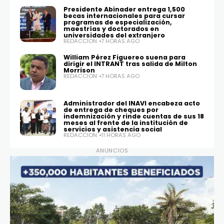
Presidente Abinader entrega 1,500
becas internacionales para cursar
programas de especialización,
maestrías y doctorados en
universidades del extranjero
REDACCIÓN
7 HORAS AGO
William Pérez Figuereo suena para
dirigir el INTRANT tras salida de Milton
Morrison
REDACCIÓN
7 HORAS AGO
Administrador del INAVI encabeza acto
de entrega de cheques por
indemnización y rinde cuentas de sus 18
meses al frente de la institución de
servicios y asistencia social
REDACCIÓN
11 HORAS AGO
ANUNCIOS