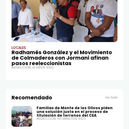
LOCALES
LO
Radhamés González y el Movimiento
Si
de Colmaderos con Jormani afinan
y 
pasos reeleccionistas
v
REDACCIÓN
3 AÑOS AGO
RE
Recomendado
Ver todo
Familias de Monte de los Olivos piden
una solución justa en el proceso de
titulación de terrenos del CEA
REDACCIÓN
10 MINUTOS AGO