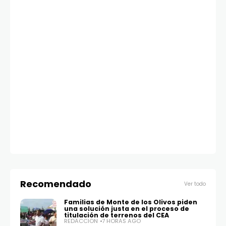
ASI
Di
a
té
RE
Recomendado
Ver todo
Familias de Monte de los Olivos piden
una solución justa en el proceso de
titulación de terrenos del CEA
REDACCIÓN
7 HORAS AGO