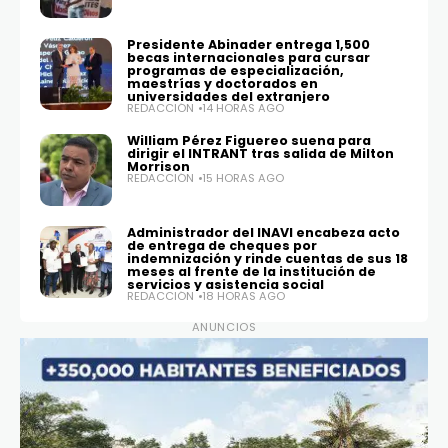
Presidente Abinader entrega 1,500
becas internacionales para cursar
programas de especialización,
maestrías y doctorados en
universidades del extranjero
REDACCIÓN
14 HORAS AGO
William Pérez Figuereo suena para
dirigir el INTRANT tras salida de Milton
Morrison
REDACCIÓN
15 HORAS AGO
Administrador del INAVI encabeza acto
de entrega de cheques por
indemnización y rinde cuentas de sus 18
meses al frente de la institución de
servicios y asistencia social
REDACCIÓN
18 HORAS AGO
ANUNCIOS