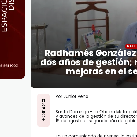
NACI
Radhamés González 
dos años de gestión; 
mejoras en el s
Por Junior Peña
Santo Domingo.- La Oficina Metropoli
y avances de la gestión de su direct
16 de agosto el segundo año de gobier
En un comunicado de prensa, la insti