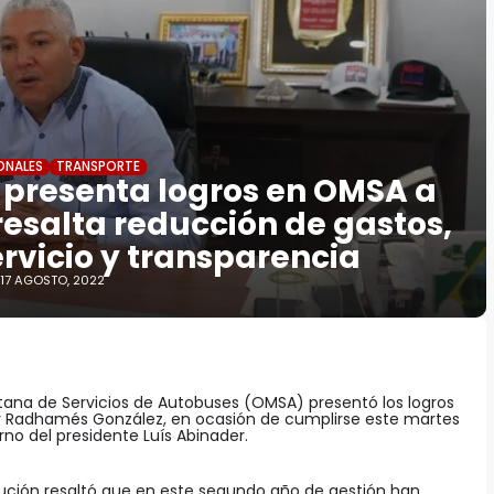
ONALES
TRANSPORTE
presenta logros en OMSA a
resalta reducción de gastos,
ervicio y transparencia
17 AGOSTO, 2022
tana de Servicios de Autobuses (OMSA) presentó los logros
or Radhamés González, en ocasión de cumplirse este martes
no del presidente Luís Abinader.
tución resaltó que en este segundo año de gestión han