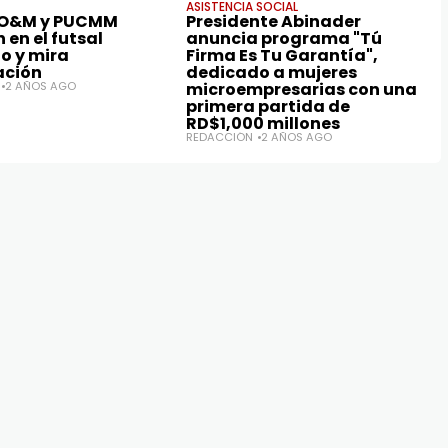
ASISTENCIA SOCIAL
 O&M y PUCMM
Presidente Abinader
en el futsal
anuncia programa "Tú
o y mira
Firma Es Tu Garantía",
ación
dedicado a mujeres
2 AÑOS AGO
microempresarias con una
primera partida de
RD$1,000 millones
REDACCIÓN
2 AÑOS AGO