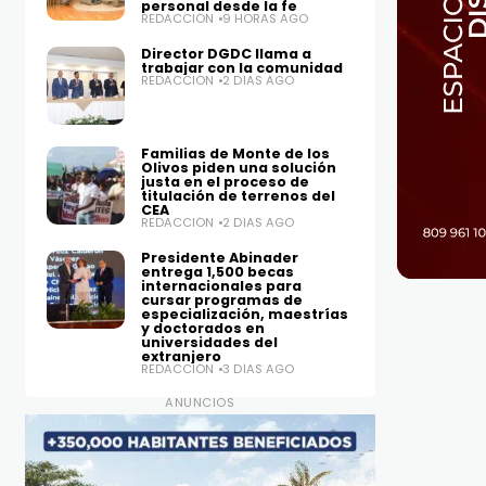
personal desde la fe
REDACCIÓN
9 HORAS AGO
Director DGDC llama a
trabajar con la comunidad
REDACCIÓN
2 DÍAS AGO
Familias de Monte de los
Olivos piden una solución
justa en el proceso de
titulación de terrenos del
CEA
REDACCIÓN
2 DÍAS AGO
Presidente Abinader
entrega 1,500 becas
internacionales para
cursar programas de
especialización, maestrías
y doctorados en
universidades del
extranjero
REDACCIÓN
3 DÍAS AGO
ANUNCIOS