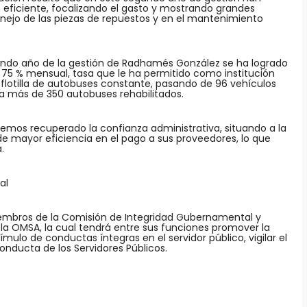
eficiente, focalizando el gasto y mostrando grandes
anejo de las piezas de repuestos y en el mantenimiento
gundo año de la gestión de Radhamés González se ha logrado
75 % mensual, tasa que le ha permitido como institución
 flotilla de autobuses constante, pasando de 96 vehículos
a más de 350 autobuses rehabilitados.
emos recuperado la confianza administrativa, situando a la
e mayor eficiencia en el pago a sus proveedores, lo que
.
al
embros de la Comisión de Integridad Gubernamental y
a OMSA, la cual tendrá entre sus funciones promover la
stímulo de conductas íntegras en el servidor público, vigilar el
nducta de los Servidores Públicos.