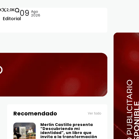
2K
2,0K
09
Ago
2026
Editorial
Recomendado
Ver todo
Merlin Castillo presenta
“Descubriendo mi
identidad”, un libro que
invita a la transformación