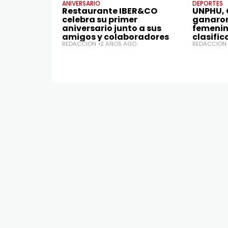
ANIVERSARIO
DEPORTES
Restaurante IBER&CO
UNPHU,
celebra su primer
ganaron 
aniversario junto a sus
femenin
amigos y colaboradores
clasific
REDACCIÓN
2 AÑOS AGO
REDACCIÓN