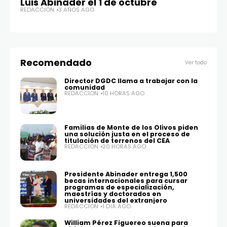
Luis Abinader el 1 de octubre
e
REDACCIÓN
3 AÑOS AGO
RE
Recomendado
Ver todo
Director DGDC llama a trabajar con la
comunidad
REDACCIÓN
10 HORAS AGO
Familias de Monte de los Olivos piden
una solución justa en el proceso de
titulación de terrenos del CEA
REDACCIÓN
20 HORAS AGO
Presidente Abinader entrega 1,500
becas internacionales para cursar
programas de especialización,
maestrías y doctorados en
universidades del extranjero
REDACCIÓN
1 DÍA AGO
William Pérez Figuereo suena para