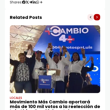
Shares:
Related Posts
LOCALES
DE
Movimiento Más Cambio aportará
A
más de 100 mil votos a la reelección de
re