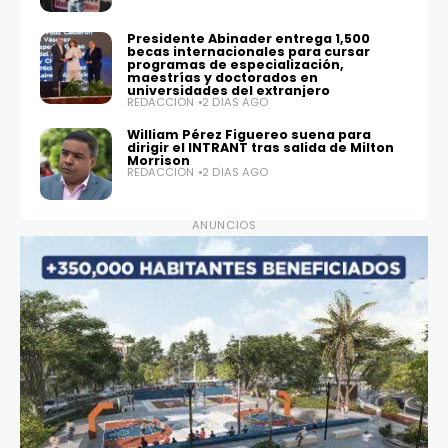
Presidente Abinader entrega 1,500
becas internacionales para cursar
programas de especialización,
maestrías y doctorados en
universidades del extranjero
REDACCIÓN
2 DÍAS AGO
William Pérez Figuereo suena para
dirigir el INTRANT tras salida de Milton
Morrison
REDACCIÓN
2 DÍAS AGO
ANUNCIOS