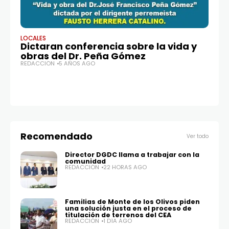
LOCALES
LO
Dictaran conferencia sobre la vida y
Yo
obras del Dr. Peña Gómez
ca
REDACCIÓN
5 AÑOS AGO
d
RE
Recomendado
Ver todo
Director DGDC llama a trabajar con la
comunidad
REDACCIÓN
22 HORAS AGO
Familias de Monte de los Olivos piden
una solución justa en el proceso de
titulación de terrenos del CEA
REDACCIÓN
1 DÍA AGO