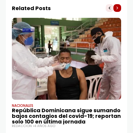
Related Posts
NACIONALES
MU
República Dominicana sigue sumando
PR
bajos contagios del covid-19; reportan
Co
solo 100 en última jornada
M
REDACCIÓN
4 AÑOS AGO
RE