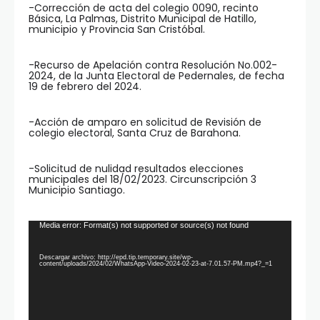
-Corrección de acta del colegio 0090, recinto
Básica, La Palmas, Distrito Municipal de Hatillo,
municipio y Provincia San Cristóbal.
-Recurso de Apelación contra Resolución No.002-
2024, de la Junta Electoral de Pedernales, de fecha
19 de febrero del 2024.
-Acción de amparo en solicitud de Revisión de
colegio electoral, Santa Cruz de Barahona.
-Solicitud de nulidad resultados elecciones
municipales del 18/02/2023. Circunscripción 3
Municipio Santiago.
Reproductor
Media error: Format(s) not supported or source(s) not found
de
vídeo
Descargar archivo: http://epd.tip.temporary.site/wp-
content/uploads/2024/02/WhatsApp-Video-2024-02-23-at-7.01.57-PM.mp4?_=1