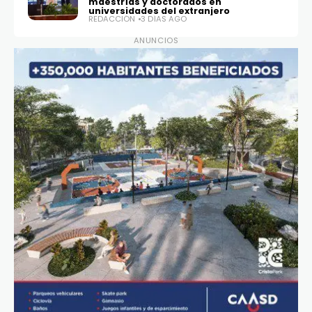
maestrías y doctorados en
universidades del extranjero
REDACCIÓN
3 DÍAS AGO
ANUNCIOS