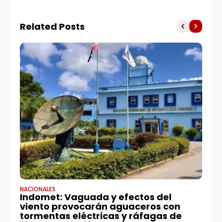
Related Posts
NACIONALES
JUS
Indomet: Vaguada y efectos del
M
viento provocarán aguaceros con
ju
tormentas eléctricas y ráfagas de
RE