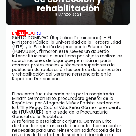
rehabilitación
8 MARZO, 2024
EN
RED
ADO
RD
SANTO DOMINGO (República Dominicana). – El
Ministerio Público, la Universidad de la Tercera Edad
(UTE) y la Fundación Mujeres por la Educación
(FUNMUJER), firmaron este jueves un acuerdo
interinstitucional, el cual tiene por objeto realizar las
coordinaciones de lugar que permitan impartir
carreras profesionales y técnicas superiores a la
población de reclusos en los centros de corrección
y rehabilitación del Sistema Penitenciario en la
República Dominicana.
El acuerdo fue rubricado este por la magistrada
Miriam Germán Brito, procuradora general de la
República; por Altagracia Núñez Batista, rectora de
la UTE y Peggy Cabral Vda. Peña Gómez, presidenta
de (FUNMUJER), en la sede de la Procuraduría
General de la República.
Al referirse a esta labor conjunta, Germán Brito
destacó la importancia de brindar las herramientas
necesarias para una reinserción satisfactoria de los
privados de libertad en la sociedad dominicana.