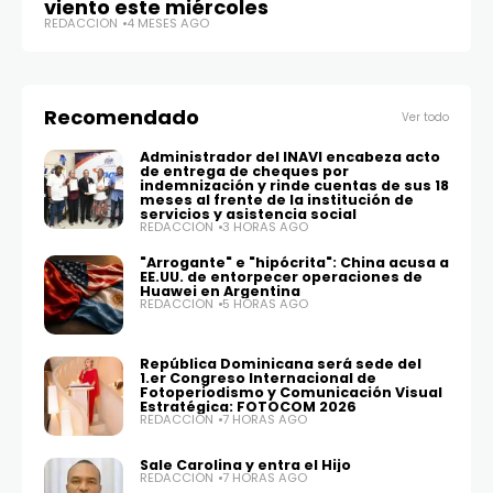
viento este miércoles
REDACCIÓN
4 MESES AGO
Recomendado
Ver todo
Administrador del INAVI encabeza acto
de entrega de cheques por
indemnización y rinde cuentas de sus 18
meses al frente de la institución de
servicios y asistencia social
REDACCIÓN
3 HORAS AGO
"Arrogante" e "hipócrita": China acusa a
EE.UU. de entorpecer operaciones de
Huawei en Argentina
REDACCIÓN
5 HORAS AGO
República Dominicana será sede del
1.er Congreso Internacional de
Fotoperiodismo y Comunicación Visual
Estratégica: FOTOCOM 2026
REDACCIÓN
7 HORAS AGO
Sale Carolina y entra el Hijo
REDACCIÓN
7 HORAS AGO