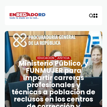
EDUCACIÓN
JUSTICIA
Ministerio Público, y
FUNMUJER para
impartir carreras
profesionales y
técnicas a población de
reclusos en los centros
de corrección y