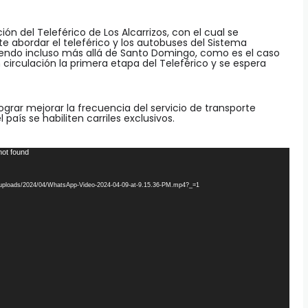
ión del Teleférico de Los Alcarrizos, con el cual se
e abordar el teleférico y los autobuses del Sistema
diendo incluso más allá de Santo Domingo, como es el caso
circulación la primera etapa del Teleférico y se espera
grar mejorar la frecuencia del servicio de transporte
país se habiliten carriles exclusivos.
not found
nt/uploads/2024/04/WhatsApp-Video-2024-04-09-at-9.15.36-PM.mp4?_=1