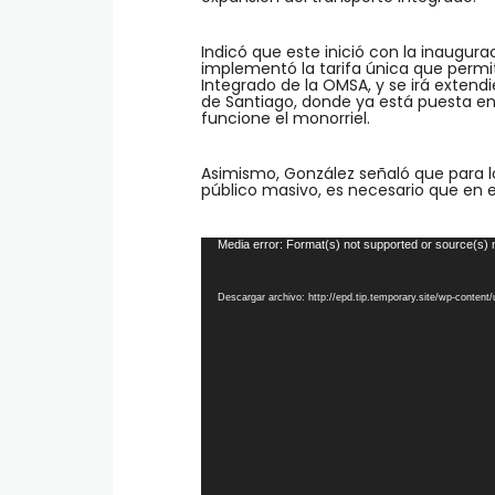
Indicó que este inició con la inaugurac
implementó la tarifa única que permit
Integrado de la OMSA, y se irá exten
de Santiago, donde ya está puesta en 
funcione el monorriel.
Asimismo, González señaló que para lo
público masivo, es necesario que en el 
Reproductor
Media error: Format(s) not supported or source(s) 
de
vídeo
Descargar archivo: http://epd.tip.temporary.site/wp-conte