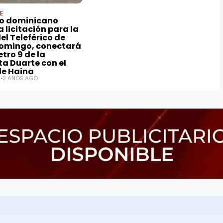
E
o dominicano
 licitación para la
del Teleférico de
omingo, conectará
etro 9 de la
ta Duarte con el
de Haina
2 AÑOS AGO