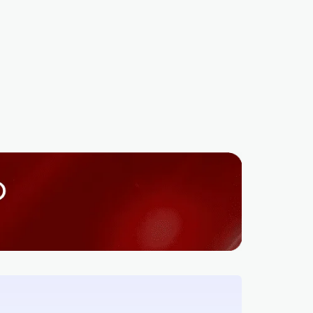
NACIONALES
NACIONALES
Presidente Abinader
FEDA lleva apoyo a Los
inaugura escuela básica
Alcarrizos: Benefician 
en La Ureña, SDE, con
más de 15,000 poblado
capacidad para 840 niños
en la "Primera Ruta
y niñas
Metropolitana"
REDACCIÓN
4 MESES AGO
REDACCIÓN
2 AÑOS AGO