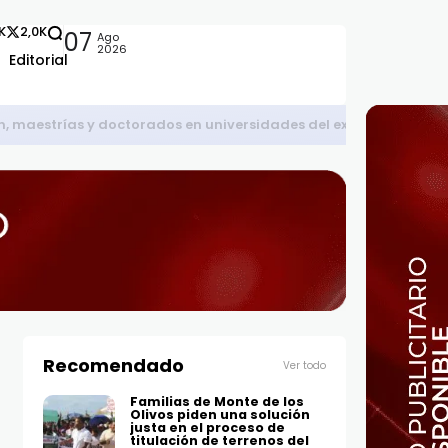
2K
2,0K
07
Ago
2026
Editorial
, maestrías y doctorados en universidades del extranjero
Recomendado
Ver todo
Familias de Monte de los
Olivos piden una solución
justa en el proceso de
titulación de terrenos del