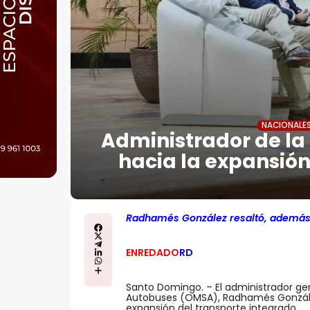
NACIONALE
Administrador de la
hacia la expansión
Radhamés González resaltó, además,
ENREDADO
RD
Santo Domingo. – El administrador ge
Autobuses (OMSA), Radhamés González
expansión del transporte integrado.