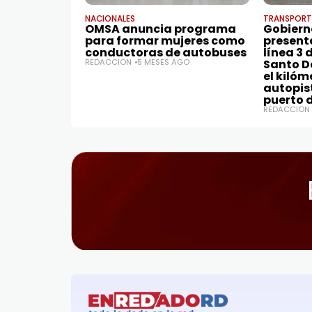
NACIONALES
TRANSPORT
OMSA anuncia programa
Gobiern
para formar mujeres como
presenta
conductoras de autobuses
línea 3 
REDACCIÓN
5 MESES AGO
Santo D
el kilóm
autopis
puerto 
REDACCIÓN