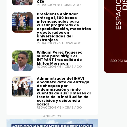
CEA
REDACCIÓN
8 HORAS AGO
Presidente Abinader
entrega 1,500 becas
internacionales para
cursar programas de
especialización, maestrías
y doctorados en
universidades del
extranjero
REDACCIÓN
15 HORAS AGO
William Pérez Figuereo
suena para dirigir el
INTRANT tras salida de
Milton Morrison
REDACCIÓN
16 HORAS AGO
Administrador del INAVI
encabeza acto de entrega
de cheques por
indemnización y rinde
cuentas de sus 18 meses al
frente de la institución de
servicios y asistencia
social
REDACCIÓN
19 HORAS AGO
ANUNCIOS