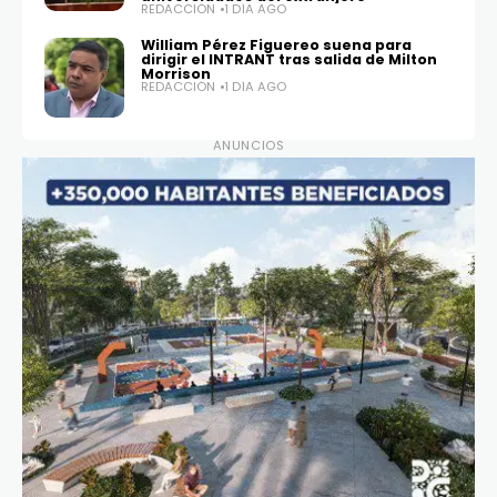
REDACCIÓN
1 DÍA AGO
William Pérez Figuereo suena para
dirigir el INTRANT tras salida de Milton
Morrison
REDACCIÓN
1 DÍA AGO
ANUNCIOS