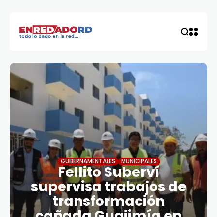
GUBERNAMENTALES
MUNICIPALES
Fellito Suberví
supervisa trabajos de
transformación
cañada Guajimía en