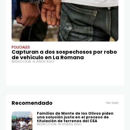
POLICIALES
JUS
Capturan a dos sospechosos por robo
D
de vehículo en La Romana
q
REDACCIÓN
2 AÑOS AGO
de
R
RE
Recomendado
Ver todo
Familias de Monte de los Olivos piden
una solución justa en el proceso de
titulación de terrenos del CEA
REDACCIÓN
9 HORAS AGO