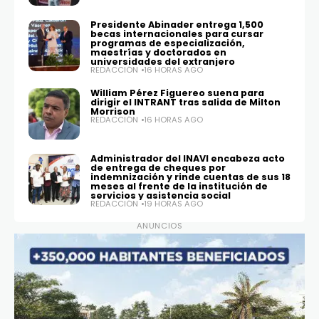
Presidente Abinader entrega 1,500
becas internacionales para cursar
programas de especialización,
maestrías y doctorados en
universidades del extranjero
REDACCIÓN
16 HORAS AGO
William Pérez Figuereo suena para
dirigir el INTRANT tras salida de Milton
Morrison
REDACCIÓN
16 HORAS AGO
Administrador del INAVI encabeza acto
de entrega de cheques por
indemnización y rinde cuentas de sus 18
meses al frente de la institución de
servicios y asistencia social
REDACCIÓN
19 HORAS AGO
ANUNCIOS