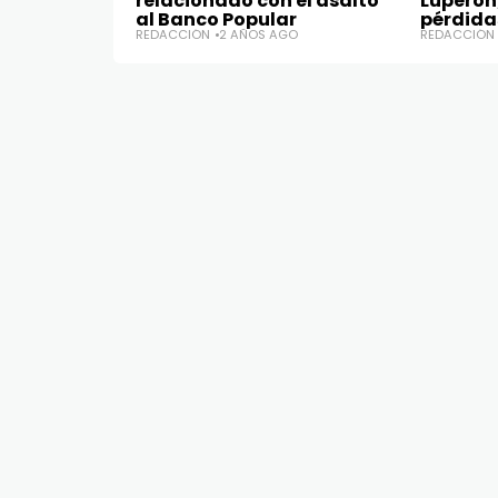
relacionado con el asalto
Luperón;
al Banco Popular
pérdid
REDACCIÓN
2 AÑOS AGO
REDACCIÓN