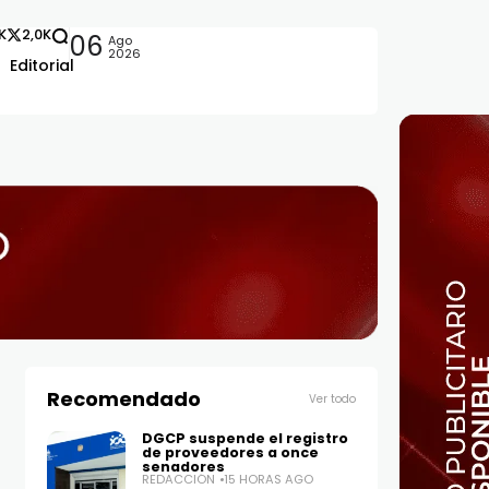
2K
2,0K
06
Ago
2026
Editorial
añón
Recomendado
Ver todo
DGCP suspende el registro
de proveedores a once
senadores
REDACCIÓN
15 HORAS AGO