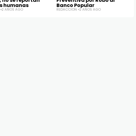
 no se reportan
Preventiva por Robo al
as humanas
Banco Popular
2 AÑOS AGO
REDACCIÓN
2 AÑOS AGO