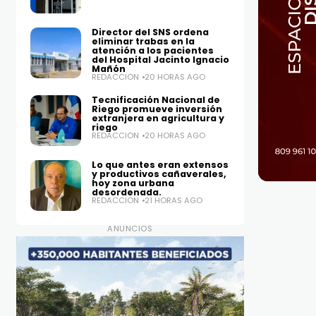
Director del SNS ordena
eliminar trabas en la
atención a los pacientes
del Hospital Jacinto Ignacio
Mañón
REDACCIÓN
20 HORAS AGO
Tecnificación Nacional de
Riego promueve inversión
extranjera en agricultura y
riego
REDACCIÓN
20 HORAS AGO
Lo que antes eran extensos
y productivos cañaverales,
hoy zona urbana
desordenada.
REDACCIÓN
21 HORAS AGO
ANUNCIOS