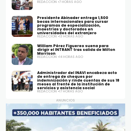
REDACCIÓN
7 HORAS AGO
Presidente Abinader entrega 1,500
becas internacionales para cursar
programas de especialización,
maestrías y doctorados en
universidades del extranjero
REDACCIÓN
13 HORAS AGO
William Pérez Figuereo suena para
dirigir el INTRANT tras salida de Milton
Morrison
REDACCIÓN
14 HORAS AGO
Administrador del INAVI encabeza acto
de entrega de cheques por
indemnización y rinde cuentas de sus 18
meses al frente de la institución de
servicios y asistencia social
REDACCIÓN
17 HORAS AGO
ANUNCIOS