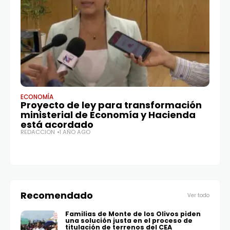
ECONOMÍA
NA
Proyecto de ley para transformación
C
ministerial de Economía y Hacienda
e
está acordado
va
REDACCIÓN
1 AÑO AGO
a
D
RE
Recomendado
Ver todo
Familias de Monte de los Olivos piden
una solución justa en el proceso de
titulación de terrenos del CEA