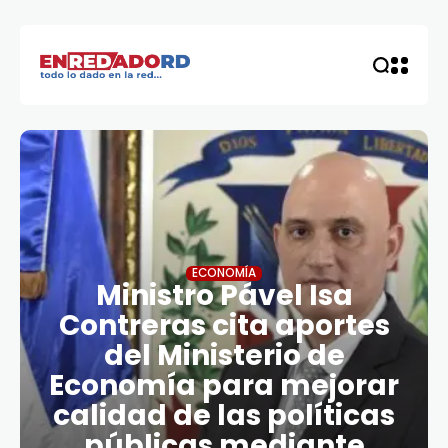
ECONOMÍA
Ministro Pável Isa
Contreras cita aportes
del Ministerio de
Economía para mejorar
calidad de las políticas
públicas mediante