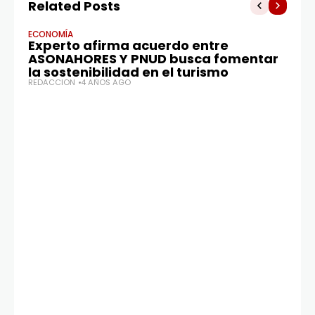
Related Posts
ECONOMÍA
Experto afirma acuerdo entre
ASONAHORES Y PNUD busca fomentar
la sostenibilidad en el turismo
REDACCIÓN
4 AÑOS AGO
EC
Mi
r
d
in
d
RE