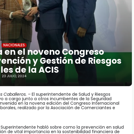
NACIONALES
pa en el noveno Congreso
vención y Gestión de Riesgos
les de la ACIS
23 JULIO, 2024
os Caballeros. –
El superintendente de Salud y Riesgos
stuvo a cargo junto a otros incumbentes de la Seguridad
ienvenida en la novena edición del Congreso Internacional
borales, realizado por la Asociación de Comerciantes e
el Superintendente habló sobre como la prevención en salud
sión de vital importancia en la sostenibilidad financiera de