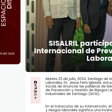
SISALRIL partici
Internacional de Pre
Labora
Martes 23 de julio, 2024. Santiago de l
Laborales, Dr. Jesús Feris Iglesias, e
Social, de enunciar las palabras de b
de Prevención y Gestión de Riesgos La
Industriales de Santiago (ACIS).
En el transcurso de su intervención, 
y riesgos laborales significa una inver