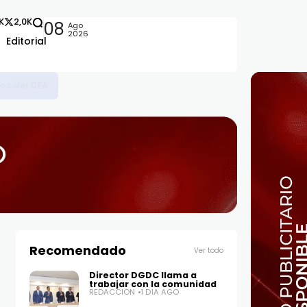
2K
2,0K
08
Ago
2026
Editorial
nos del CEA
Recomendado
Ver todo
Director DGDC llama a
trabajar con la comunidad
REDACCIÓN
1 DÍA AGO