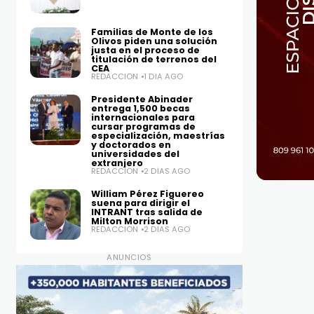
Familias de Monte de los
Olivos piden una solución
justa en el proceso de
titulación de terrenos del
CEA
REDACCIÓN
1 DÍA AGO
Presidente Abinader
entrega 1,500 becas
internacionales para
cursar programas de
especialización, maestrías
y doctorados en
universidades del
extranjero
REDACCIÓN
2 DÍAS AGO
William Pérez Figuereo
suena para dirigir el
INTRANT tras salida de
Milton Morrison
REDACCIÓN
2 DÍAS AGO
ANUNCIOS