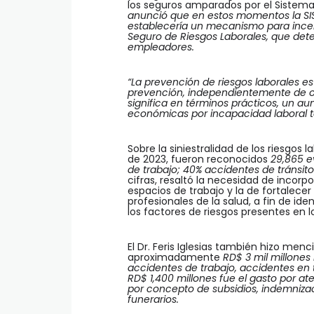
los seguros amparados por el Sistema 
anunció que en estos momentos la SI
establecería un mecanismo para incent
Seguro de Riesgos Laborales, que deter
empleadores.
“La prevención de riesgos laborales e
prevención, independientemente de ot
significa en términos prácticos, un a
económicas por incapacidad laboral 
Sobre la siniestralidad de los riesgos
de 2023, fueron reconocidos
29,865 e
de trabajo; 40% accidentes de tránsit
cifras, resaltó la necesidad de incorp
espacios de trabajo y la de fortalecer 
profesionales de la salud, a fin de id
los factores de riesgos presentes en l
El Dr. Feris Iglesias también hizo me
aproximadamente
RD$ 3 mil millones
accidentes de trabajo, accidentes en
RD$ 1,400 millones fue el gasto por a
por concepto de subsidios, indemnizac
funerarios.