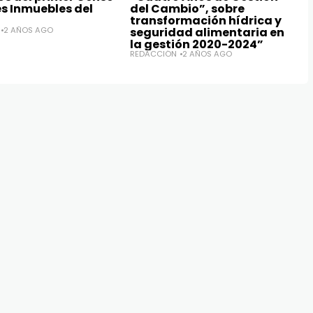
es Inmuebles del
del Cambio”, sobre
transformación hídrica y
2 AÑOS AGO
seguridad alimentaria en
la gestión 2020-2024”
REDACCIÓN
2 AÑOS AGO