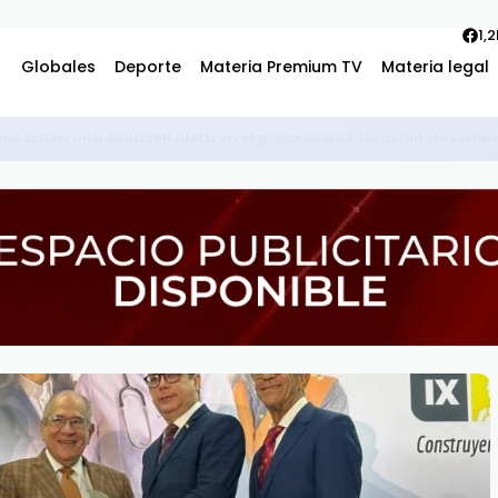
1,
Globales
Deporte
Materia Premium TV
Materia legal
vos piden una solución justa en el proceso de titulación de terre