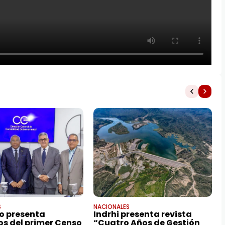
S
NACIONALES
o presenta
Indrhi presenta revista
os del primer Censo
“Cuatro Años de Gestión