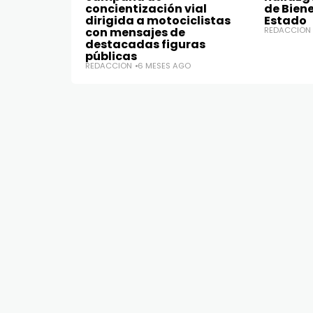
concientización vial
de Bien
dirigida a motociclistas
Estado
con mensajes de
REDACCIÓN
destacadas figuras
públicas
REDACCIÓN
6 MESES AGO