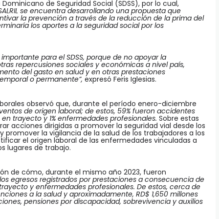
Dominicano de Seguridad Social (SDSS), por lo cual,
SALRIL se encuentra desarrollando una propuesta que
ivar la prevención a través de la reducción de la prima del
minaría los aportes a la seguridad social por los
s importante para el SDSS, porque de no apoyar la
ras repercusiones sociales y económicas a nivel país,
umento del gasto en salud y en otras prestaciones
temporal o permanente”,
expresó Feris Iglesias.
 laborales observó que, durante el período enero-diciembre
ventos de origen laboral; de estos, 59% fueron accidentes
o en trayecto y 1% enfermedades profesionales.
Sobre estas
orar acciones dirigidas a promover la seguridad vial desde los
y promover la vigilancia de la salud de los trabajadores a los
entificar el origen laboral de las enfermedades vinculadas a
os lugares de trabajo.
nción de cómo, durante el mismo año 2023, fueron
 los egresos registrados por prestaciones a consecuencia de
 trayecto y enfermedades profesionales. De estos, cerca de
tenciones a la salud y aproximadamente, RD$ 1,650 millones
iones, pensiones por discapacidad, sobrevivencia y auxilios