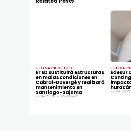
Related Posts
SISTEMA ENERGÉTICO
SISTEMA EN
ETED sustituirá estructuras
Edesur a
en malas condiciones en
Conting
Cabral-Duvergé y realizará
impacto 
mantenimiento en
huracán
Santiago–Sajoma
REDACCIÓN
REDACCIÓN
2 AÑOS AGO