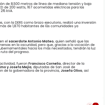
ón de 8,500 metros de línea de mediana tensión y baja
LED de 200 watts, 167 acometidas eléctricas para las
215 kVA.
nas, con la DERS como brazo ejecutorio, realizó una inversión
 más de 1,870 habitantes de las comunidades ya
 en el
sacerdote Antonio Mateo
, quien señaló que las
sas en la oscuridad, pero que, gracias a la vocación de
 gubernamentales hacia los más necesitados, tendrán la luz
ruta del progreso.
actividad, fueron
Francisco Cornelio
, director de la
imo y Josefa Mejía
, diputadas de San José de
ón de la gobernadora de la provincia,
Josefa Olivo
, así