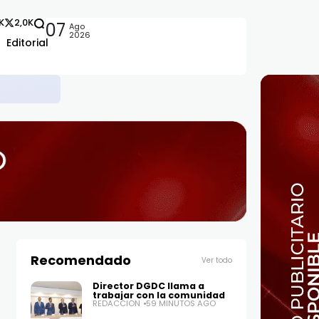
2K
2,0K
07
Ago
2026
Editorial
nos del CEA
Recomendado
Ver todo
Director DGDC llama a
trabajar con la comunidad
REDACCIÓN
59 MINUTOS AGO