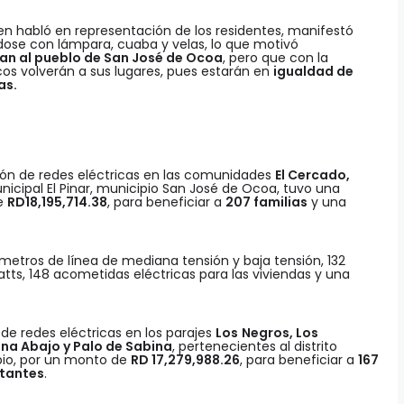
ien habló en representación de los residentes, manifestó
ose con lámpara, cuaba y velas, lo que motivó
n al pueblo de San José de Ocoa
, pero que con la
cos volverán a sus lugares, pues estarán en
igualdad de
as.
sión de redes eléctricas en las comunidades
El Cercado,
municipal El Pinar, municipio San José de Ocoa, tuvo una
de
RD18,195,714.38
, para beneficiar a
207 familias
y una
etros de línea de mediana tensión y baja tensión, 132
atts, 148 acometidas eléctricas para las viviendas y una
de redes eléctricas en los parajes
Los
Negros, Los
na Abajo y Palo de Sabina
, pertenecientes al distrito
ipio, por un monto de
RD 17,279,988.26
, para beneficiar a
167
itantes
.