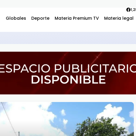
1,
Globales
Deporte
Materia Premium TV
Materia legal
vos piden una solución justa en el proceso de titulación de terre