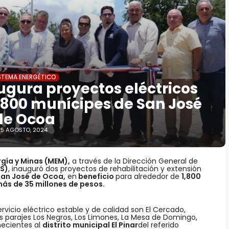
STEMA ENERGÉTICO
ugura proyectos eléctricos
,800 munícipes de San José
de Ocoa
5 AGOSTO, 2024
ergía y Minas (MEM),
a través de la Dirección General de
S)
, inauguró dos proyectos de rehabilitación y extensión
 San José de Ocoa,
en
beneficio
para alrededor de
1,800
ás de 35 millones de pesos.
vicio eléctrico estable y de calidad son El Cercado,
 parajes Los Negros, Los Limones, La Mesa de Domingo,
necientes al
distrito municipal El Pinar
del referido