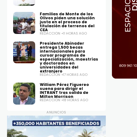
Familias de Monte de los
Olivos piden una solución
justa en el proceso de
titulación de terrenos del
CEA
REDACCIÓN
11 HORAS AGO
Presidente Abinader
entrega 1,500 becas
internacionales para
cursar programas de
especialización, maestrías
y doctorados en
universidades del
extranjero
REDACCIÓN
17 HORAS AGO
William Pérez Figuereo
suena para dirigir el
INTRANT tras salida de
Milton Morrison
REDACCIÓN
18 HORAS AGO
ANUNCIOS