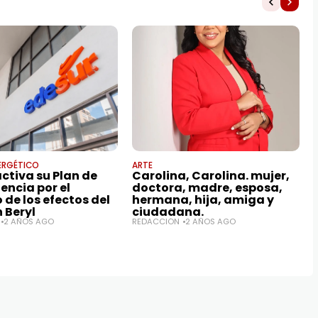
ERGÉTICO
ARTE
ctiva su Plan de
Carolina, Carolina. mujer,
encia por el
doctora, madre, esposa,
de los efectos del
hermana, hija, amiga y
 Beryl
ciudadana.
2 AÑOS AGO
REDACCIÓN
2 AÑOS AGO