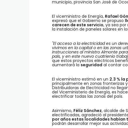
municipio, provincia San José de Oco
El viceministro de Energía,
Rafael Gó
expresó que el Gobierno se propuso
l
carecen de este servicio
, ya sea por
la instalación de paneles solares en l
"El acceso a la electricidad es un de
vivimos en la capital o en las zonas ur
instrucciones al ministro Almonte para
país, y en este nuevo cuatrienio traba
que estos proyectos eléctricos benef
aumentará la
seguridad
al contar c
El viceministro estimó en un
2.3 % la
principalmente en zonas fronterizas 
Distribuidoras de Electricidad no llega
del Viceministerio de Energía, es ha
electrificar todas las zonas del país.
Asimismo,
Féliz Sánchez
, alcalde de
electrificadas, agradeció al president
por años estas localidades habían 
podrán desarrollar mejor sus activid