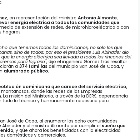
a.
mez
, en representación del ministro
Antonio Almonte
,
levar energía eléctrica a todas las comunidades que
 medio de extensión de redes, de microhidroeléctrica o con
os hogares.
recho que tenemos todos los dominicanos, no solo los que
banas, sino de todos; por eso el presidente Luis Abinader dio
 que la energía eléctrica sea llevada a todos los rincones del
jaremos para lograrlo"
, dijo el ingeniero Gómez tras resaltar
iciarán a
374 familias
del municipio San José de Ocoa, y
on
alumbrado público
.
 población dominicana que carece del servicio eléctrico
,
y montañosas, donde las redes de las Empresas
n. La misión del Ministerio, a través de la DERS, dependencia
cer todo lo técnico y humanamente necesario para
 San José de Ocoa, al enumerar las ocho comunidades
e Abinader y al ministro Almonte por cumplir el
sueño que
tenido
, y que ahora los beneficiados con la electricidad
ades domésticas y comerciales.