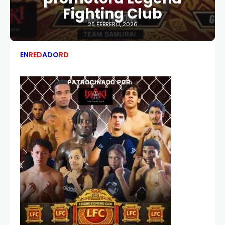
Fighting Club
25 FEBRERO, 2026
EN
RED
ADO
RD