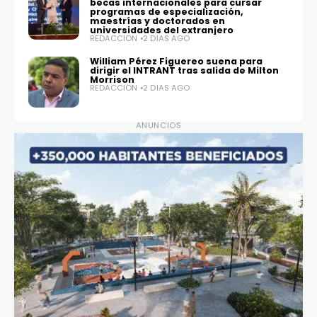
becas internacionales para cursar
programas de especialización,
maestrías y doctorados en
universidades del extranjero
REDACCIÓN
2 DÍAS AGO
William Pérez Figuereo suena para
dirigir el INTRANT tras salida de Milton
Morrison
REDACCIÓN
2 DÍAS AGO
ANUNCIOS