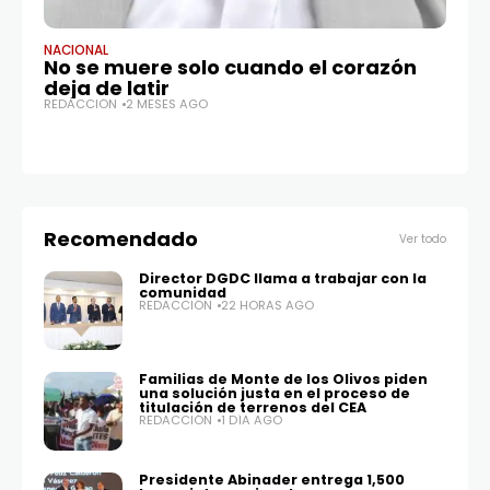
NACIONAL
AR
No se muere solo cuando el corazón
Ex
deja de latir
an
REDACCIÓN
2 MESES AGO
RE
Recomendado
Ver todo
Director DGDC llama a trabajar con la
comunidad
REDACCIÓN
22 HORAS AGO
Familias de Monte de los Olivos piden
una solución justa en el proceso de
titulación de terrenos del CEA
REDACCIÓN
1 DÍA AGO
Presidente Abinader entrega 1,500