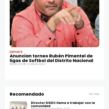
DEPORTE
NA
Anuncian torneo Rubén Pimentel de
P
ligas de Softbol del Distrito Nacional
P
REDACCIÓN
2 AÑOS AGO
RE
Recomendado
Ver todo
Director DGDC llama a trabajar con la
comunidad
REDACCIÓN
22 HORAS AGO