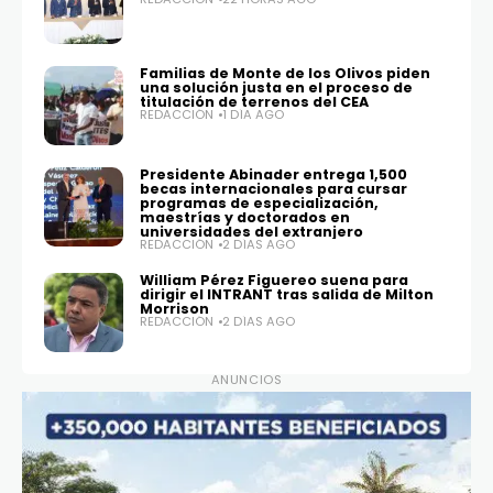
Familias de Monte de los Olivos piden
una solución justa en el proceso de
titulación de terrenos del CEA
REDACCIÓN
1 DÍA AGO
Presidente Abinader entrega 1,500
becas internacionales para cursar
programas de especialización,
maestrías y doctorados en
universidades del extranjero
REDACCIÓN
2 DÍAS AGO
William Pérez Figuereo suena para
dirigir el INTRANT tras salida de Milton
Morrison
REDACCIÓN
2 DÍAS AGO
ANUNCIOS