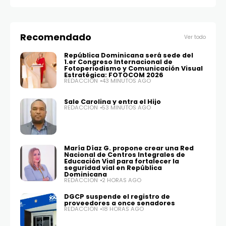
Recomendado
Ver todo
República Dominicana será sede del
1.er Congreso Internacional de
Fotoperiodismo y Comunicación Visual
Estratégica: FOTOCOM 2026
REDACCIÓN
43 MINUTOS AGO
Sale Carolina y entra el Hijo
REDACCIÓN
53 MINUTOS AGO
María Díaz G. propone crear una Red
Nacional de Centros Integrales de
Educación Vial para fortalecer la
seguridad vial en República
Dominicana
REDACCIÓN
2 HORAS AGO
DGCP suspende el registro de
proveedores a once senadores
REDACCIÓN
18 HORAS AGO