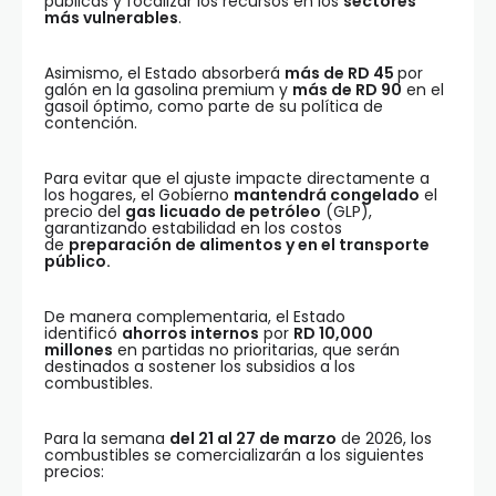
públicas y focalizar los recursos en los
sectores
más vulnerables
.
Asimismo, el Estado absorberá
más de RD 45
por
galón en la gasolina premium y
más de RD 90
en el
gasoil óptimo, como parte de su política de
contención.
Para evitar que el ajuste impacte directamente a
los hogares, el Gobierno
mantendrá congelado
el
precio del
gas licuado de petróleo
(GLP),
garantizando estabilidad en los costos
de
preparación de alimentos y en el transporte
público.
De manera complementaria, el Estado
identificó
ahorros internos
por
RD 10,000
millones
en partidas no prioritarias, que serán
destinados a sostener los subsidios a los
combustibles.
Para la semana
del 21 al 27 de marzo
de 2026, los
combustibles se comercializarán a los siguientes
precios: