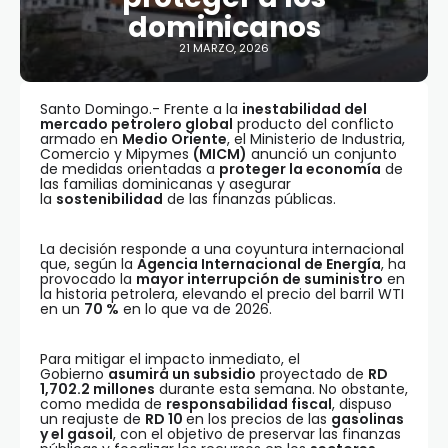
dominicanos
21 MARZO, 2026
Santo Domingo.- Frente a la
inestabilidad del
mercado petrolero global
producto del conflicto
armado en
Medio Oriente
, el Ministerio de Industria,
Comercio y Mipymes
(MICM)
anunció un conjunto
de medidas orientadas a
proteger la economía
de
las familias dominicanas y asegurar
la
sostenibilidad
de las finanzas públicas.
La decisión responde a una coyuntura internacional
que, según la
Agencia Internacional de Energía
, ha
provocado la
mayor interrupción de suministro
en
la historia petrolera, elevando el precio del barril WTI
en un
70 %
en lo que va de 2026.
Para mitigar el impacto inmediato, el
Gobierno
asumirá un subsidio
proyectado de
RD
1,702.2 millones
durante esta semana. No obstante,
como medida de
responsabilidad fiscal
, dispuso
un reajuste de
RD 10
en los precios de las
gasolinas
y el gasoil
, con el objetivo de preservar las finanzas