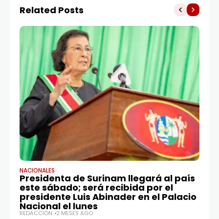
Related Posts
NACIONALES
NA
Presidenta de Surinam llegará al país
El
este sábado; será recibida por el
tr
presidente Luis Abinader en el Palacio
tr
Nacional el lunes
RE
REDACCIÓN
2 MESES AGO