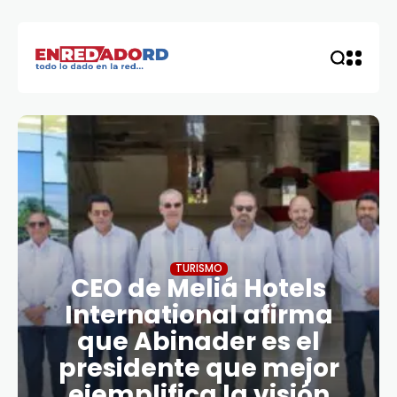
TURISMO
CEO de Meliá Hotels
International afirma
que Abinader es el
presidente que mejor
ejemplifica la visión