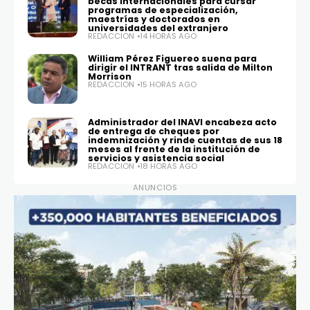
becas internacionales para cursar
programas de especialización,
maestrías y doctorados en
universidades del extranjero
REDACCIÓN
14 HORAS AGO
William Pérez Figuereo suena para
dirigir el INTRANT tras salida de Milton
Morrison
REDACCIÓN
15 HORAS AGO
Administrador del INAVI encabeza acto
de entrega de cheques por
indemnización y rinde cuentas de sus 18
meses al frente de la institución de
servicios y asistencia social
REDACCIÓN
18 HORAS AGO
ANUNCIOS