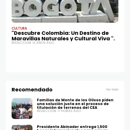
CULTURA
CU
"Descubre Colombia: Un Destino de
P
Maravillas Naturales y Cultural Viva ".
la
REDACCIÓN
2 AÑOS AGO
im
de
RE
Recomendado
Ver todo
Familias de Monte de los Olivos piden
una solución justa en el proceso de
titulación de terrenos del CEA
REDACCIÓN
7 HORAS AGO
Presidente Abinader entrega 1,500