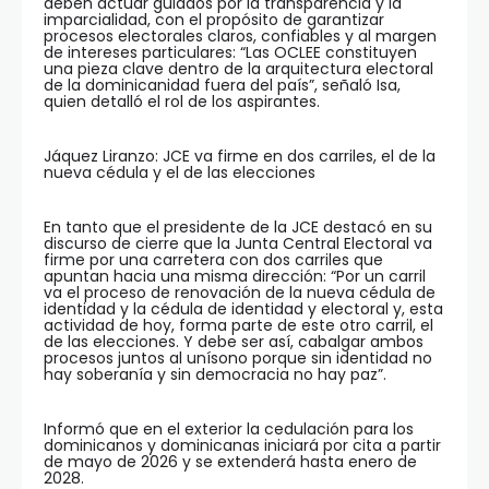
deben actuar guiados por la transparencia y la
imparcialidad, con el propósito de garantizar
procesos electorales claros, confiables y al margen
de intereses particulares: “Las OCLEE constituyen
una pieza clave dentro de la arquitectura electoral
de la dominicanidad fuera del país”, señaló Isa,
quien detalló el rol de los aspirantes.
Jáquez Liranzo: JCE va firme en dos carriles, el de la
nueva cédula y el de las elecciones
En tanto que el presidente de la JCE destacó en su
discurso de cierre que la Junta Central Electoral va
firme por una carretera con dos carriles que
apuntan hacia una misma dirección: “Por un carril
va el proceso de renovación de la nueva cédula de
identidad y la cédula de identidad y electoral y, esta
actividad de hoy, forma parte de este otro carril, el
de las elecciones. Y debe ser así, cabalgar ambos
procesos juntos al unísono porque sin identidad no
hay soberanía y sin democracia no hay paz”.
Informó que en el exterior la cedulación para los
dominicanos y dominicanas iniciará por cita a partir
de mayo de 2026 y se extenderá hasta enero de
2028.