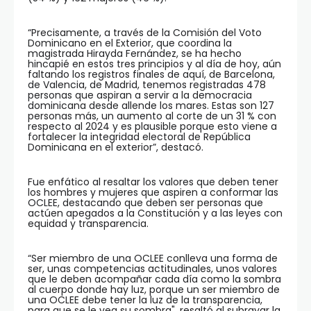
“Precisamente, a través de la Comisión del Voto
Dominicano en el Exterior, que coordina la
magistrada Hirayda Fernández, se ha hecho
hincapié en estos tres principios y al día de hoy, aún
faltando los registros finales de aquí, de Barcelona,
de Valencia, de Madrid, tenemos registradas 478
personas que aspiran a servir a la democracia
dominicana desde allende los mares. Estas son 127
personas más, un aumento al corte de un 31 % con
respecto al 2024 y es plausible porque esto viene a
fortalecer la integridad electoral de República
Dominicana en el exterior”, destacó.
Fue enfático al resaltar los valores que deben tener
los hombres y mujeres que aspiren a conformar las
OCLEE, destacando que deben ser personas que
actúen apegados a la Constitución y a las leyes con
equidad y transparencia.
“Ser miembro de una OCLEE conlleva una forma de
ser, unas competencias actitudinales, unos valores
que le deben acompañar cada día como la sombra
al cuerpo donde hay luz, porque un ser miembro de
una OCLEE debe tener la luz de la transparencia,
para que se le vea su sombra", resaltó al subrayar la