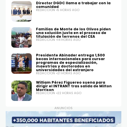
Director DGDC llama a trabajar con la
comunidad
REDACCIÓN
5 HORAS AGO
Familias de Monte de los Olivos piden
una solución justa en el proceso de
titulación de terrenos del CEA
REDACCIÓN
14 HORAS AGO
Presidente Abinader entrega 1,500
becas internacionales para cursar
programas de especialización,
maestrías y doctorados en
universidades del extranjero
REDACCIÓN
21 HORAS AGO
William Pérez Figuereo suena para
dirigir el INTRANT tras salida de Milton
Morrison
REDACCIÓN
22 HORAS AGO
ANUNCIOS