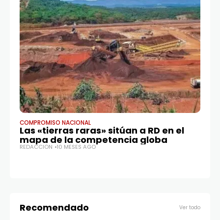
COMPROMISO NACIONAL
CO
Las «tierras raras» sitúan a RD en el
P
mapa de la competencia globa
P
REDACCIÓN
10 MESES AGO
en
RE
Recomendado
Ver todo