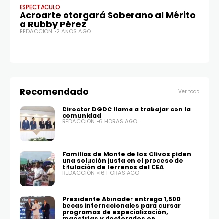
ESPECTACULO
ES
Acroarte otorgará Soberano al Mérito
St
a Rubby Pérez
en
REDACCIÓN
2 AÑOS AGO
RE
Recomendado
Ver todo
Director DGDC llama a trabajar con la
comunidad
REDACCIÓN
6 HORAS AGO
Familias de Monte de los Olivos piden
una solución justa en el proceso de
titulación de terrenos del CEA
REDACCIÓN
16 HORAS AGO
Presidente Abinader entrega 1,500
becas internacionales para cursar
programas de especialización,
maestrías y doctorados en