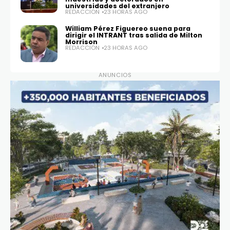
universidades del extranjero
REDACCIÓN
23 HORAS AGO
William Pérez Figuereo suena para
dirigir el INTRANT tras salida de Milton
Morrison
REDACCIÓN
23 HORAS AGO
ANUNCIOS