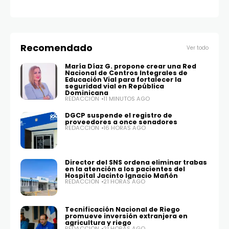
Recomendado
Ver todo
María Díaz G. propone crear una Red
Nacional de Centros Integrales de
Educación Vial para fortalecer la
seguridad vial en República
Dominicana
REDACCIÓN
11 MINUTOS AGO
DGCP suspende el registro de
proveedores a once senadores
REDACCIÓN
16 HORAS AGO
Director del SNS ordena eliminar trabas
en la atención a los pacientes del
Hospital Jacinto Ignacio Mañón
REDACCIÓN
21 HORAS AGO
Tecnificación Nacional de Riego
promueve inversión extranjera en
agricultura y riego
REDACCIÓN
21 HORAS AGO