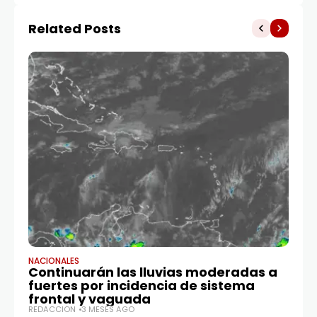
Related Posts
NACIONALES
EFE
Continuarán las lluvias moderadas a
Mi
fuertes por incidencia de sistema
m
frontal y vaguada
of
REDACCIÓN
3 MESES AGO
RE