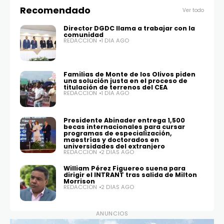
Recomendado
Ver todo
Director DGDC llama a trabajar con la
comunidad
REDACCIÓN
1 DÍA AGO
Familias de Monte de los Olivos piden
una solución justa en el proceso de
titulación de terrenos del CEA
REDACCIÓN
1 DÍA AGO
Presidente Abinader entrega 1,500
becas internacionales para cursar
programas de especialización,
maestrías y doctorados en
universidades del extranjero
REDACCIÓN
2 DÍAS AGO
William Pérez Figuereo suena para
dirigir el INTRANT tras salida de Milton
Morrison
REDACCIÓN
2 DÍAS AGO
ANUNCIOS