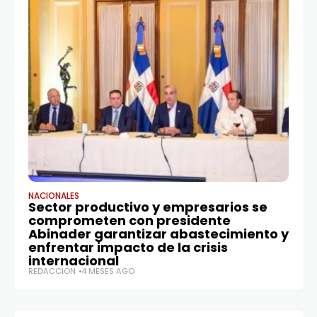
NACIONALES
ENE
Sector productivo y empresarios se
M
comprometen con presidente
mo
Abinader garantizar abastecimiento y
d
enfrentar impacto de la crisis
RE
internacional
REDACCIÓN
4 MESES AGO