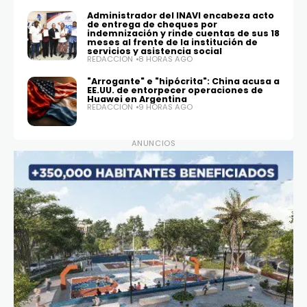
Administrador del INAVI encabeza acto
de entrega de cheques por
indemnización y rinde cuentas de sus 18
meses al frente de la institución de
servicios y asistencia social
REDACCIÓN
8 HORAS AGO
"Arrogante" e "hipócrita": China acusa a
EE.UU. de entorpecer operaciones de
Huawei en Argentina
REDACCIÓN
9 HORAS AGO
ANUNCIOS