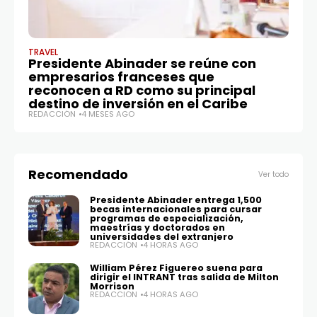
TRAVEL
Presidente Abinader se reúne con
empresarios franceses que
reconocen a RD como su principal
destino de inversión en el Caribe
REDACCIÓN
4 MESES AGO
Recomendado
Ver todo
Presidente Abinader entrega 1,500
becas internacionales para cursar
programas de especialización,
maestrías y doctorados en
universidades del extranjero
REDACCIÓN
4 HORAS AGO
William Pérez Figuereo suena para
dirigir el INTRANT tras salida de Milton
Morrison
REDACCIÓN
4 HORAS AGO