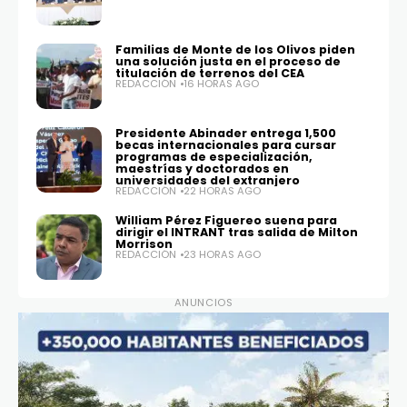
Familias de Monte de los Olivos piden
una solución justa en el proceso de
titulación de terrenos del CEA
REDACCIÓN
16 HORAS AGO
Presidente Abinader entrega 1,500
becas internacionales para cursar
programas de especialización,
maestrías y doctorados en
universidades del extranjero
REDACCIÓN
22 HORAS AGO
William Pérez Figuereo suena para
dirigir el INTRANT tras salida de Milton
Morrison
REDACCIÓN
23 HORAS AGO
ANUNCIOS