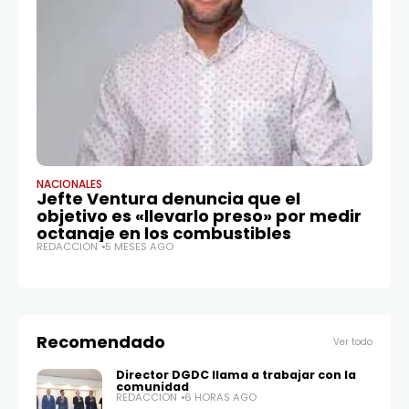
NACIONALES
NA
Jefte Ventura denuncia que el
Re
objetivo es «llevarlo preso» por medir
m
octanaje en los combustibles
RE
REDACCIÓN
5 MESES AGO
Recomendado
Ver todo
Director DGDC llama a trabajar con la
comunidad
REDACCIÓN
6 HORAS AGO