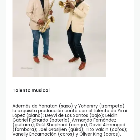
Talento musical
Además de Yonatan (saxo) y Yohenrry (trompeta),
la exquisita producción contó con el talento de Yimi
López (piano); Deyvi de Los Santos (bajo); Leidin
Gabriel Pichardo (batería); Armando Fernández
(guitarra); Raúl Shephard (conga); David Almengod
(tambora); Jael Grasilien (güira); Tito Valcin (coros);
Vanelly Encarnación (coros) y Óliver King (coros).