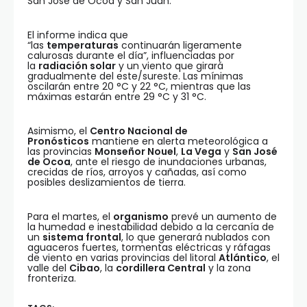
San José de Ocoa y San Juan.
El informe indica que
“las
temperaturas
continuarán ligeramente
calurosas durante el día”, influenciadas por
la
radiación solar
y un viento que girará
gradualmente del este/sureste. Las mínimas
oscilarán entre 20 °C y 22 °C, mientras que las
máximas estarán entre 29 °C y 31 °C.
Asimismo, el
Centro Nacional de
Pronósticos
mantiene en alerta meteorológica a
las provincias
Monseñor Nouel
,
La Vega
y
San José
de Ocoa
, ante el riesgo de inundaciones urbanas,
crecidas de ríos, arroyos y cañadas, así como
posibles deslizamientos de tierra.
Para el martes, el
organismo
prevé un aumento de
la humedad e inestabilidad debido a la cercanía de
un
sistema frontal
, lo que generará nublados con
aguaceros fuertes, tormentas eléctricas y ráfagas
de viento en varias provincias del litoral
Atlántico
, el
valle del
Cibao
, la
cordillera Central
y la zona
fronteriza.