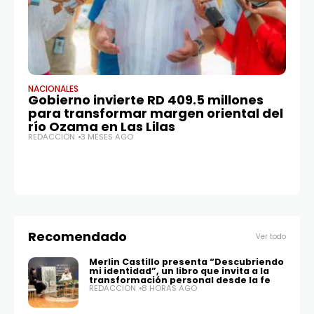
NACIONALES
NA
Gobierno invierte RD 409.5 millones
Di
para transformar margen oriental del
p
río Ozama en Las Lilas
RE
REDACCIÓN
3 MESES AGO
Recomendado
Ver todo
Merlin Castillo presenta “Descubriendo
mi identidad”, un libro que invita a la
transformación personal desde la fe
REDACCIÓN
8 HORAS AGO