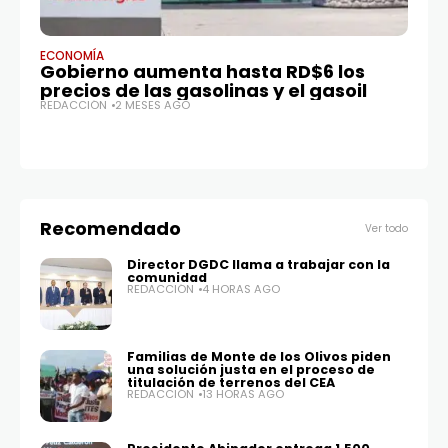
ECONOMÍA
EC
Gobierno aumenta hasta RD$6 los
C
precios de las gasolinas y el gasoil
Ol
REDACCIÓN
2 MESES AGO
RE
Recomendado
Ver todo
Director DGDC llama a trabajar con la
comunidad
REDACCIÓN
4 HORAS AGO
Familias de Monte de los Olivos piden
una solución justa en el proceso de
titulación de terrenos del CEA
REDACCIÓN
13 HORAS AGO