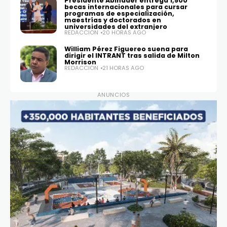
Presidente Abinader entrega 1,500
becas internacionales para cursar
programas de especialización,
maestrías y doctorados en
universidades del extranjero
REDACCIÓN
20 HORAS AGO
William Pérez Figuereo suena para
dirigir el INTRANT tras salida de Milton
Morrison
REDACCIÓN
21 HORAS AGO
ANUNCIOS