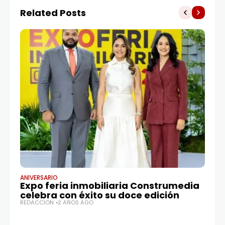
Related Posts
ANIVERSARIO
NA
Expo feria inmobiliaria Construmedia
15
celebra con éxito su doce edición
A
REDACCIÓN
2 AÑOS AGO
RE