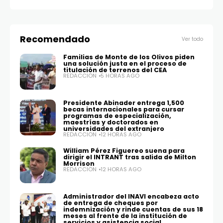
Recomendado
Ver todo
Familias de Monte de los Olivos piden
una solución justa en el proceso de
titulación de terrenos del CEA
REDACCIÓN
5 HORAS AGO
Presidente Abinader entrega 1,500
becas internacionales para cursar
programas de especialización,
maestrías y doctorados en
universidades del extranjero
REDACCIÓN
12 HORAS AGO
William Pérez Figuereo suena para
dirigir el INTRANT tras salida de Milton
Morrison
REDACCIÓN
12 HORAS AGO
Administrador del INAVI encabeza acto
de entrega de cheques por
indemnización y rinde cuentas de sus 18
meses al frente de la institución de
servicios y asistencia social