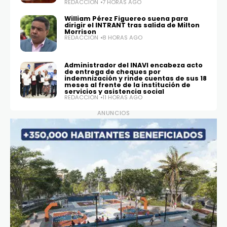
REDACCIÓN
7 HORAS AGO
William Pérez Figuereo suena para
dirigir el INTRANT tras salida de Milton
Morrison
REDACCIÓN
8 HORAS AGO
Administrador del INAVI encabeza acto
de entrega de cheques por
indemnización y rinde cuentas de sus 18
meses al frente de la institución de
servicios y asistencia social
REDACCIÓN
11 HORAS AGO
ANUNCIOS