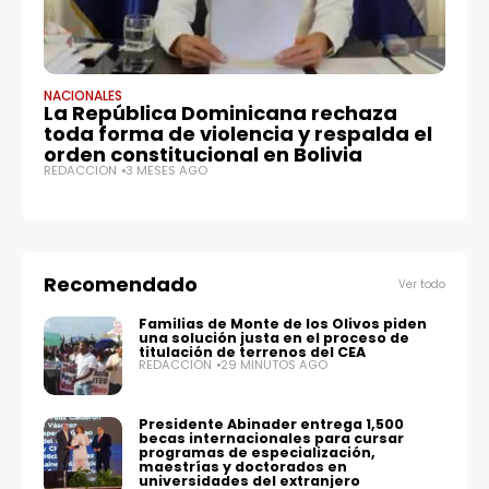
NACIONALES
DE
La República Dominicana rechaza
Li
toda forma de violencia y respalda el
P
orden constitucional en Bolivia
RE
REDACCIÓN
3 MESES AGO
Recomendado
Ver todo
Familias de Monte de los Olivos piden
una solución justa en el proceso de
titulación de terrenos del CEA
REDACCIÓN
29 MINUTOS AGO
Presidente Abinader entrega 1,500
becas internacionales para cursar
programas de especialización,
maestrías y doctorados en
universidades del extranjero