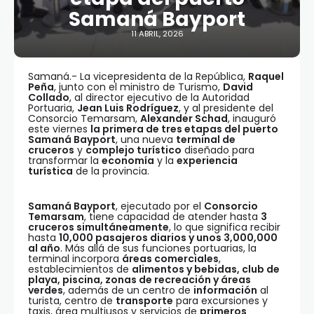
Samaná Bayport
11 ABRIL, 2026
Samaná.- La vicepresidenta de la República,
Raquel
Peña
, junto con el ministro de Turismo,
David
Collado
, al director ejecutivo de la Autoridad
Portuaria,
Jean Luis Rodríguez
, y al presidente del
Consorcio Temarsam,
Alexander Schad
, inauguró
este viernes
la primera de tres etapas del puerto
Samaná Bayport
, una nueva
terminal de
cruceros
y
complejo turístico
diseñado para
transformar la
economía
y la
experiencia
turística
de la provincia.
Samaná Bayport
, ejecutado por el
Consorcio
Temarsam
, tiene capacidad de atender hasta
3
cruceros simultáneamente
, lo que significa recibir
hasta
10,000 pasajeros diarios y unos 3,000,000
al año
. Más allá de sus funciones portuarias, la
terminal incorpora
áreas comerciales
,
establecimientos de
alimentos y bebidas, club de
playa, piscina, zonas de recreación y áreas
verdes
, además de un centro de
información
al
turista, centro de
transporte
para excursiones y
taxis, área multiusos y servicios de
primeros