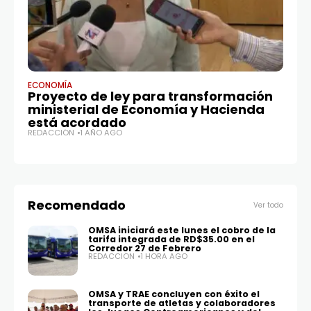
ECONOMÍA
EC
Proyecto de ley para transformación
L
ministerial de Economía y Hacienda
hi
está acordado
RE
REDACCIÓN
1 AÑO AGO
Recomendado
Ver todo
OMSA iniciará este lunes el cobro de la
tarifa integrada de RD$35.00 en el
Corredor 27 de Febrero
REDACCIÓN
1 HORA AGO
OMSA y TRAE concluyen con éxito el
transporte de atletas y colaboradores