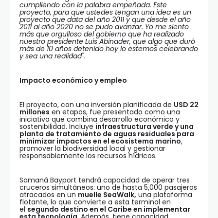
cumpliendo con la palabra empeñada. Este
proyecto, para que ustedes tengan una idea es un
proyecto que data del año 2011 y que desde el año
2011 al año 2020 no se pudo avanzar. Yo me siento
más que orgulloso del gobierno que ha realizado
nuestro presidente Luis Abinader, que algo que duró
más de 10 años detenido hoy lo estemos celebrando
y sea una realidad".
Impacto económico y empleo
El proyecto, con una inversión planificada de
USD 22
millones
en etapas, fue presentado como una
iniciativa que combina desarrollo económico y
sostenibilidad. Incluye
infraestructura verde y una
planta de tratamiento de aguas residuales para
minimizar impactos en el ecosistema marino
,
promover la biodiversidad local y gestionar
responsablemente los recursos hídricos.
Samaná Bayport tendrá capacidad de operar tres
cruceros simultáneos: uno de hasta 5,000 pasajeros
atracados en un
muelle SeaWalk,
una plataforma
flotante, lo que convierte a esta terminal en
el
segundo destino en el Caribe en implementar
esta tecnología
. Además, tiene capacidad