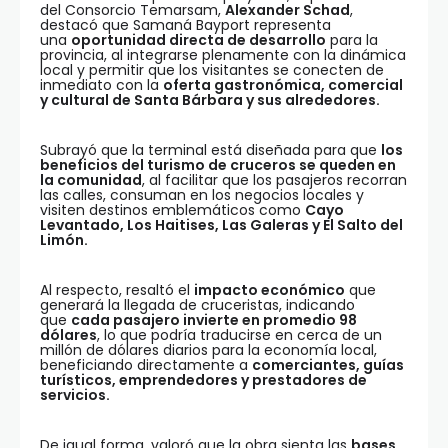
del Consorcio Temarsam,
Alexander Schad
,
destacó que Samaná Bayport representa
una
oportunidad directa de desarrollo
para la
provincia, al integrarse plenamente con la dinámica
local y permitir que los visitantes se conecten de
inmediato con la
oferta gastronómica, comercial
y cultural de Santa Bárbara y sus alrededores.
Subrayó que la terminal está diseñada para que
los
beneficios del turismo de cruceros se queden en
la comunidad
, al facilitar que los pasajeros recorran
las calles, consuman en los negocios locales y
visiten destinos emblemáticos como
Cayo
Levantado, Los Haitises, Las Galeras y El Salto del
Limón.
Al respecto, resaltó el
impacto económico
que
generará la llegada de cruceristas, indicando
que
cada pasajero invierte en promedio 98
dólares
, lo que podría traducirse en cerca de un
millón de dólares diarios para la economía local,
beneficiando directamente a
comerciantes, guías
turísticos, emprendedores y prestadores de
servicios.
De igual forma, valoró que la obra sienta las
bases