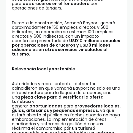
para
dos cruceros en el fondeadero
con
operaciones de
tenders
.
Durante la construcción, Samaná Bayport generó
aproximadamente 150 empleos directos y 500
indirectos; en operación se estiman 100 empleos
directos y 600 indirectos, con un impacto
económico proyectado de
USD10 millones anuales
por operaciones de cruceros y USD9 millones
adicionales en otros servicios vinculados al
turismo.
Relevancia local y sostenible
Autoridades y representantes del sector
coincidieron en que Samaná Bayport no solo es una
infraestructura para la llegada de cruceros, sino
una
pieza clave para diversificar la oferta
turística
y
generar
oportunidades
para
proveedores locales,
guías, artesanos y pequeñas empresas
, ya que
estará abierto al público en fechas cuando no haya
embarcaciones. La implementación de áreas
ajardinadas y sistemas de gestión de aguas
reafirma el compromiso por
un turismo
responsable que protege la bahía y su entorno