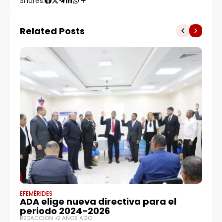
Shares:
Related Posts
EFEMÉRIDES
DE
ADA elige nueva directiva para el
P
periodo 2024-2026
a
REDACCIÓN
2 AÑOS AGO
El