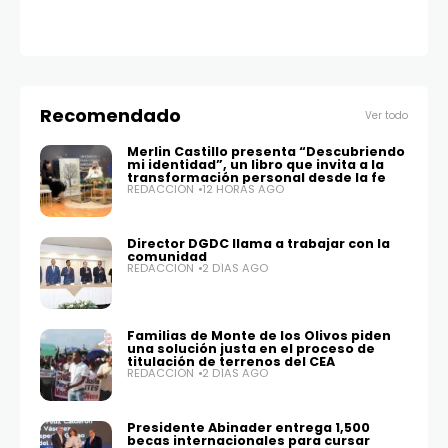
RE
Recomendado
Ver todo
Merlin Castillo presenta “Descubriendo
mi identidad”, un libro que invita a la
transformación personal desde la fe
REDACCIÓN
12 HORAS AGO
Director DGDC llama a trabajar con la
comunidad
REDACCIÓN
2 DÍAS AGO
Familias de Monte de los Olivos piden
una solución justa en el proceso de
titulación de terrenos del CEA
REDACCIÓN
2 DÍAS AGO
Presidente Abinader entrega 1,500
becas internacionales para cursar