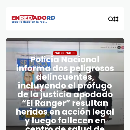
NACIONALES
Policía Nacional
informa dos peligrosos
delincuentes,
incluyendo el prófugo
de la justicia apodado
“El Ranger” resultan
heridos en acción legal
y luego fallecen en
centro de salud de