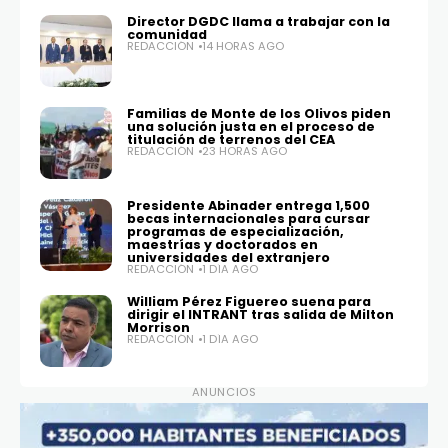
Director DGDC llama a trabajar con la
comunidad
REDACCIÓN
14 HORAS AGO
Familias de Monte de los Olivos piden
una solución justa en el proceso de
titulación de terrenos del CEA
REDACCIÓN
23 HORAS AGO
Presidente Abinader entrega 1,500
becas internacionales para cursar
programas de especialización,
maestrías y doctorados en
universidades del extranjero
REDACCIÓN
1 DÍA AGO
William Pérez Figuereo suena para
dirigir el INTRANT tras salida de Milton
Morrison
REDACCIÓN
1 DÍA AGO
ANUNCIOS