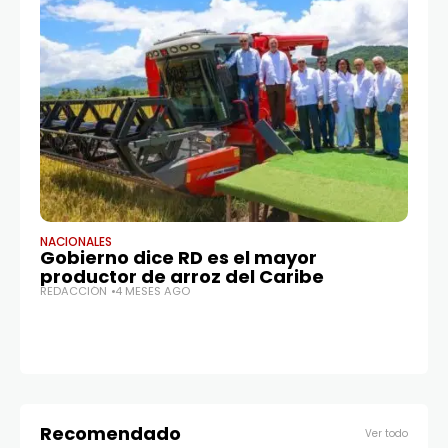
NACIONALES
ED
Gobierno dice RD es el mayor
El
productor de arroz del Caribe
R
REDACCIÓN
4 MESES AGO
en
en
G
RE
Recomendado
Ver todo