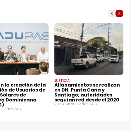
S
JUSTICIA
 la creación de la
Allanamientos se realizan
ión de Usuarios de
en DN, Punta Cana y
 Solares de
Santiago; autoridades
ca Dominicana
seguían red desde el 2020
S)
REDACCIÓN
4 AÑOS AGO
2 AÑOS AGO