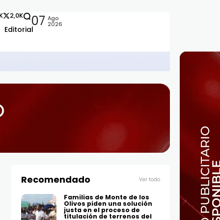
2K
2,0K
07
Ago
2026
Editorial
, maestrías y doctorados en universidades del extranjero
Recomendado
Ver todo
Familias de Monte de los
Olivos piden una solución
justa en el proceso de
titulación de terrenos del