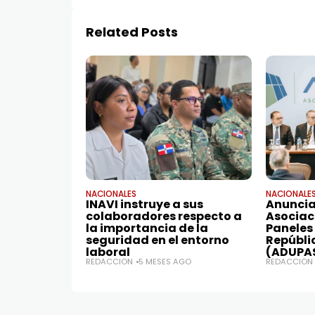
Related Posts
NACIONALES
NACIONALE
INAVI instruye a sus
Anuncian
colaboradores respecto a
Asociac
la importancia de la
Paneles
seguridad en el entorno
Repúbli
laboral
(ADUPA
REDACCIÓN
5 MESES AGO
REDACCIÓN