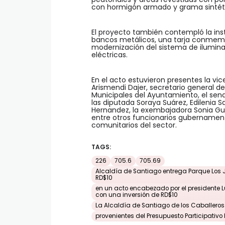
con hormigón armado y grama sintét
El proyecto también contempló la inst
bancos metálicos, una tarja conmemora
modernización del sistema de ilumi
eléctricas.
En el acto estuvieron presentes la vi
Arismendi Dajer, secretario general d
Municipales del Ayuntamiento, el sena
las diputada Soraya Suárez, Edilenia 
Hernandez, la exembajadora Sonia Guzm
entre otros funcionarios gubername
comunitarios del sector.
TAGS:
226
705.6
705.69
Alcaldía de Santiago entrega Parque Los 
RD$10
en un acto encabezado por el presidente Lu
con una inversión de RD$10
La Alcaldía de Santiago de los Caballeros
provenientes del Presupuesto Participativo