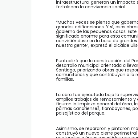
infraestructura, generan un impacto si
fortalecen la convivencia social.
“Muchas veces se piensa que goberna
grandes edificaciones. Y sí, esas obr
gobierno de las pequeñas cosas. Est
significado enorme para esta comunid
convirtiéndose en la base de grandes
nuestra gente”, expresó el alcalde Uli
Puntualizó que la construcción del P
desarrollo municipal orientada a lleva
Santiago, priorizando obras que respo
comunitarios y que contribuyan a la r
familias.
La obra fue ejecutada bajo la supervis
amplios trabajos de remozamiento y a
figuran la limpieza general del área, l
palmas canarienses, flamboyanes, podo
paisajístico del parque.
Asimismo, se repararon y pintaron má
construyó un nuevo cierre perimetral 
peatonales y áreas revestidas con p