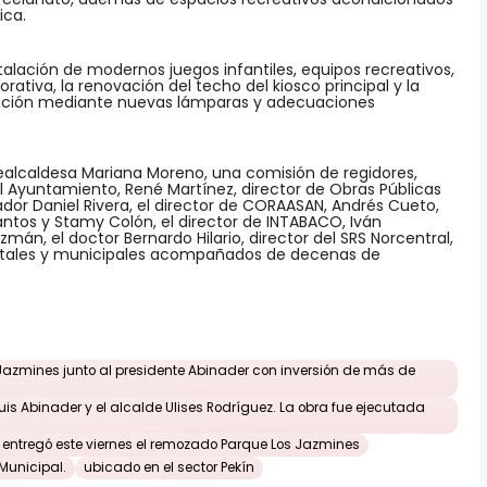
ica.
alación de modernos juegos infantiles, equipos recreativos,
tiva, la renovación del techo del kiosco principal y la
nación mediante nuevas lámparas y adecuaciones
cealcaldesa Mariana Moreno, una comisión de regidores,
el Ayuntamiento, René Martínez, director de Obras Públicas
dor Daniel Rivera, el director de CORAASAN, Andrés Cueto,
Santos y Stamy Colón, el director de INTABACO, Iván
án, el doctor Bernardo Hilario, director del SRS Norcentral,
ntales y municipales acompañados de decenas de
Jazmines junto al presidente Abinader con inversión de más de
is Abinader y el alcalde Ulises Rodríguez. La obra fue ejecutada
 entregó este viernes el remozado Parque Los Jazmines
 Municipal.
ubicado en el sector Pekín