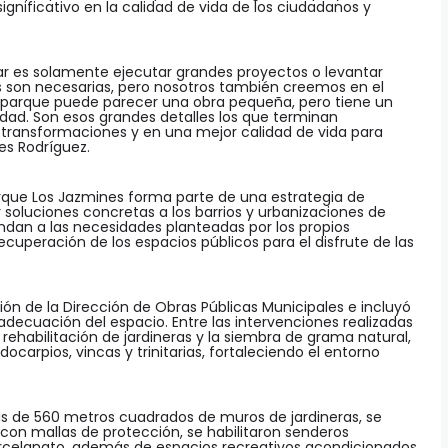
gnificativo en la calidad de vida de los ciudadanos y
r es solamente ejecutar grandes proyectos o levantar
as son necesarias, pero nosotros también creemos en el
e parque puede parecer una obra pequeña, pero tiene un
ad. Son esos grandes detalles los que terminan
 transformaciones y en una mejor calidad de vida para
ses Rodríguez.
arque Los Jazmines forma parte de una estrategia de
r soluciones concretas a los barrios y urbanizaciones de
ndan a las necesidades planteadas por los propios
ecuperación de los espacios públicos para el disfrute de las
ión de la Dirección de Obras Públicas Municipales e incluyó
decuación del espacio. Entre las intervenciones realizadas
a rehabilitación de jardineras y la siembra de grama natural,
carpios, vincas y trinitarias, fortaleciendo el entorno
s de 560 metros cuadrados de muros de jardineras, se
con mallas de protección, se habilitaron senderos
orcelanato, además de espacios recreativos acondicionados