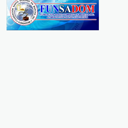
ANIVERSARIO
CIENCIA
Escarling Abreu celebra 15
Academia de Ciencias
años de trayectoria
otorga Laudatio
musical y reconocimiento
Académica a Frank M
en la industria
Pons, Bernardo Vega y
REDACCIÓN
1 AÑO AGO
Dagoberto Tejeda
REDACCIÓN
2 AÑOS AGO