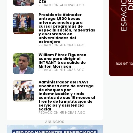
CEA
REDACCIÓN
4 HORAS AGO
Presidente Abinader
entrega 1,500 becas
internacionales para
cursar programas de
especialización, maestrías
y doctorados en
universidades del
extranjero
REDACCIÓN
11 HORAS AGO
William Pérez Figuereo
suena para dirigir el
INTRANT tras salida de
Milton Morrison
REDACCIÓN
11 HORAS AGO
Administrador del INAVI
encabeza acto de entrega
de cheques por
indemnización y rinde
cuentas de sus 18 meses al
frente de la institución de
servicios y asistencia
social
REDACCIÓN
15 HORAS AGO
ANUNCIOS