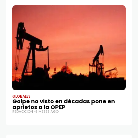
GLOBALES
GL
Golpe no visto en décadas pone en
PE
aprietos a la OPEP
c
REDACCIÓN
3 MESES AGO
RE