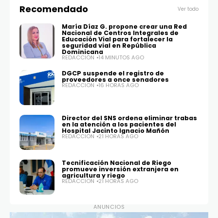
Recomendado
Ver todo
María Díaz G. propone crear una Red
Nacional de Centros Integrales de
Educación Vial para fortalecer la
seguridad vial en República
Dominicana
REDACCIÓN
14 MINUTOS AGO
DGCP suspende el registro de
proveedores a once senadores
REDACCIÓN
16 HORAS AGO
Director del SNS ordena eliminar trabas
en la atención a los pacientes del
Hospital Jacinto Ignacio Mañón
REDACCIÓN
21 HORAS AGO
Tecnificación Nacional de Riego
promueve inversión extranjera en
agricultura y riego
REDACCIÓN
21 HORAS AGO
ANUNCIOS