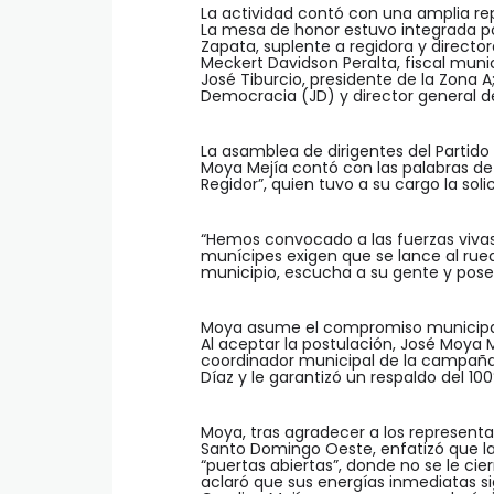
La actividad contó con una amplia repr
La mesa de honor estuvo integrada por
Zapata, suplente a regidora y directo
Meckert Davidson Peralta, fiscal munic
José Tiburcio, presidente de la Zona A;
Democracia (JD) y director general 
La asamblea de dirigentes del Partid
Moya Mejía contó con las palabras de J
Regidor”, quien tuvo a su cargo la sol
“Hemos convocado a las fuerzas vivas 
munícipes exigen que se lance al ru
municipio, escucha a su gente y pos
Moya asume el compromiso municipa
Al aceptar la postulación, José Moya 
coordinador municipal de la campaña d
Díaz y le garantizó un respaldo del 100
Moya, tras agradecer a los representa
Santo Domingo Oeste, enfatizó que l
“puertas abiertas”, donde no se le cie
aclaró que sus energías inmediatas si