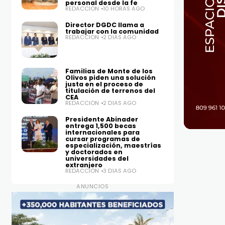
personal desde la fe
REDACCIÓN
10 HORAS AGO
Director DGDC llama a
trabajar con la comunidad
REDACCIÓN
2 DÍAS AGO
Familias de Monte de los
Olivos piden una solución
justa en el proceso de
titulación de terrenos del
CEA
REDACCIÓN
2 DÍAS AGO
Presidente Abinader
entrega 1,500 becas
internacionales para
cursar programas de
especialización, maestrías
y doctorados en
universidades del
extranjero
REDACCIÓN
3 DÍAS AGO
ANUNCIOS