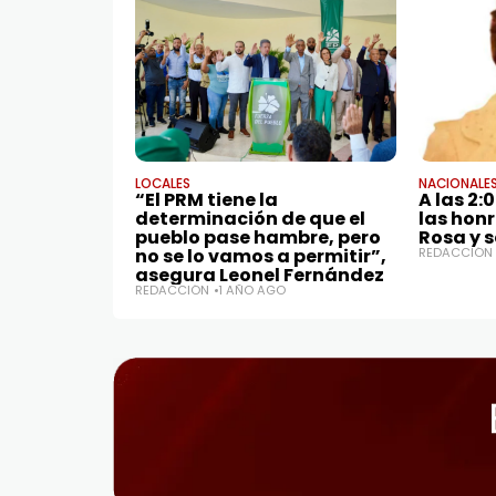
LOCALES
NACIONALE
“El PRM tiene la
A las 2:
determinación de que el
las hon
pueblo pase hambre, pero
Rosa y 
no se lo vamos a permitir”,
REDACCIÓN
asegura Leonel Fernández
REDACCIÓN
1 AÑO AGO