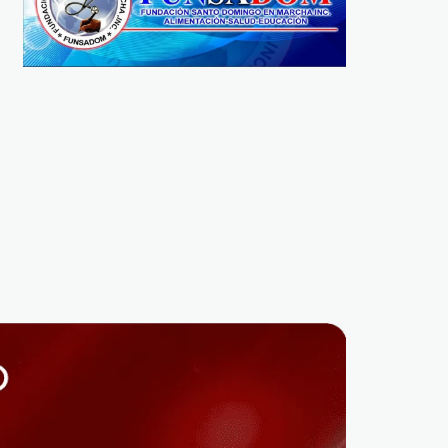
POLÍTICA
POLÍTICA
Abinader encabezará
Dr. Nicolás Concepción
caravana en Santiago el
Nuñez Abandona el Par
próximo sábado
Cívico Renovador: Un
REDACCIÓN
2 AÑOS AGO
Cambio de Rumbo en l
Política Dominicana
REDACCIÓN
2 AÑOS AGO