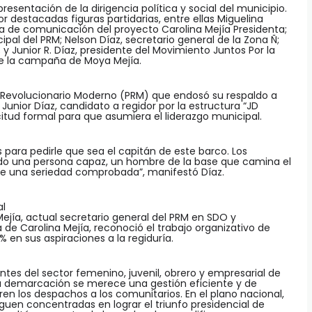
esentación de la dirigencia política y social del municipio.
 destacadas figuras partidarias, entre ellas Miguelina
ra de comunicación del proyecto Carolina Mejía Presidenta;
ipal del PRM; Nelson Díaz, secretario general de la Zona Ñ;
 y Junior R. Díaz, presidente del Movimiento Juntos Por la
de la campaña de Moya Mejía.
o Revolucionario Moderno (PRM) que endosó su respaldo a
unior Díaz, candidato a regidor por la estructura “JD
icitud formal para que asumiera el liderazgo municipal.
para pedirle que sea el capitán de este barco. Los
edo una persona capaz, un hombre de la base que camina el
ee una seriedad comprobada”, manifestó Díaz.
l
Mejía, actual secretario general del PRM en SDO y
e Carolina Mejía, reconoció el trabajo organizativo de
% en sus aspiraciones a la regiduría.
ntes del sector femenino, juvenil, obrero y empresarial de
a demarcación se merece una gestión eficiente y de
rren los despachos a los comunitarios. En el plano nacional,
guen concentradas en lograr el triunfo presidencial de