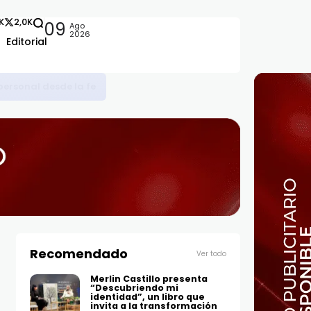
2K
2,0K
09
Ago
2026
Editorial
Recomendado
Ver todo
Merlin Castillo presenta
“Descubriendo mi
identidad”, un libro que
invita a la transformación