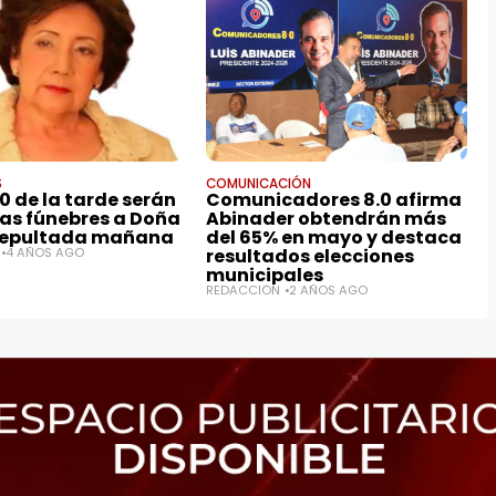
S
COMUNICACIÓN
00 de la tarde serán
Comunicadores 8.0 afirma
ras fúnebres a Doña
Abinader obtendrán más
sepultada mañana
del 65% en mayo y destaca
4 AÑOS AGO
resultados elecciones
municipales
REDACCIÓN
2 AÑOS AGO