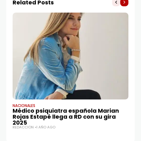
Related Posts
NACIONALES
MU
Médico psiquiatra española Marian
Ho
Rojas Estapé llega a RD con su gira
d
2025
ej
REDACCIÓN
1 AÑO AGO
RE