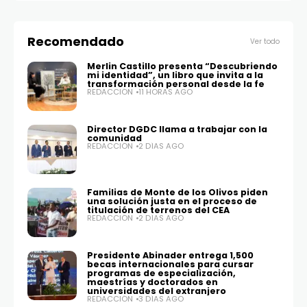
Recomendado
Ver todo
Merlin Castillo presenta “Descubriendo
mi identidad”, un libro que invita a la
transformación personal desde la fe
REDACCIÓN
11 HORAS AGO
Director DGDC llama a trabajar con la
comunidad
REDACCIÓN
2 DÍAS AGO
Familias de Monte de los Olivos piden
una solución justa en el proceso de
titulación de terrenos del CEA
REDACCIÓN
2 DÍAS AGO
Presidente Abinader entrega 1,500
becas internacionales para cursar
programas de especialización,
maestrías y doctorados en
universidades del extranjero
REDACCIÓN
3 DÍAS AGO