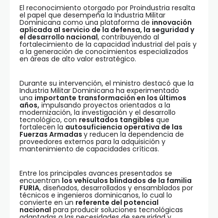
El reconocimiento otorgado por Proindustria resalta
el papel que desempeña la Industria Militar
Dominicana como una plataforma de
innovación
aplicada al servicio de la defensa, la seguridad y
el desarrollo nacional
, contribuyendo al
fortalecimiento de la capacidad industrial del país y
a la generación de conocimientos especializados
en áreas de alto valor estratégico.
Durante su intervención, el ministro destacó que la
Industria Militar Dominicana ha experimentado
una
importante transformación en los últimos
años,
impulsando proyectos orientados a la
modernización, la investigación y el desarrollo
tecnológico, con
resultados tangibles
que
fortalecen la
autosuficiencia operativa de las
Fuerzas Armadas
y reducen la dependencia de
proveedores externos para la adquisición y
mantenimiento de capacidades críticas.
Entre los principales avances presentados se
encuentran
los vehículos blindados de la familia
FURIA
, diseñados, desarrollados y ensamblados por
técnicos e ingenieros dominicanos, lo cual lo
convierte en un
referente del potencial
nacional
para producir soluciones tecnológicas
adaptadas a las necesidades de seguridad y