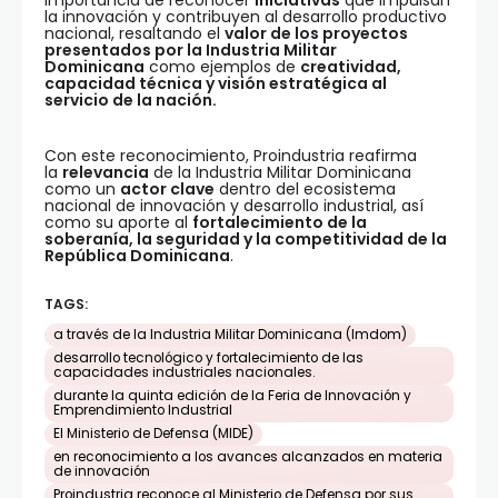
importancia de reconocer
iniciativas
que impulsan
la innovación y contribuyen al desarrollo productivo
nacional, resaltando el
valor de los proyectos
presentados por la Industria Militar
Dominicana
como ejemplos de
creatividad,
capacidad técnica y visión estratégica al
servicio de la nación.
Con este reconocimiento, Proindustria reafirma
la
relevancia
de la Industria Militar Dominicana
como un
actor clave
dentro del ecosistema
nacional de innovación y desarrollo industrial, así
como su aporte al
fortalecimiento de la
soberanía, la seguridad y la competitividad de la
República Dominicana
.
TAGS:
a través de la Industria Militar Dominicana (Imdom)
desarrollo tecnológico y fortalecimiento de las
capacidades industriales nacionales.
durante la quinta edición de la Feria de Innovación y
Emprendimiento Industrial
El Ministerio de Defensa (MIDE)
en reconocimiento a los avances alcanzados en materia
de innovación
Proindustria reconoce al Ministerio de Defensa por sus