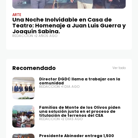
ARTE
GU
Una Noche Inolvidable en Casa de
Pr
Teatro: Homenaje a Juan Luis Guerra y
Su
Joaquín Sabina.
de
REDACCIÓN
2 AÑOS AGO
S
RE
Recomendado
Ver todo
Director DGDC llama a trabajar con la
comunidad
REDACCIÓN
1 DÍA AGO
Familias de Monte de los Olivos piden
una solución justa en el proceso de
titulación de terrenos del CEA
REDACCIÓN
2 DÍAS AGO
Presidente Abinader entrega 1,500