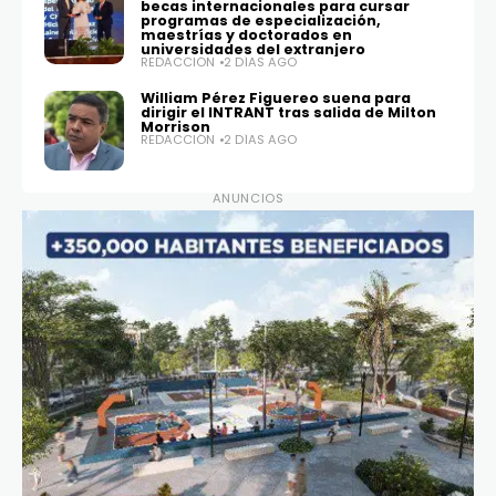
becas internacionales para cursar
programas de especialización,
maestrías y doctorados en
universidades del extranjero
REDACCIÓN
2 DÍAS AGO
William Pérez Figuereo suena para
dirigir el INTRANT tras salida de Milton
Morrison
REDACCIÓN
2 DÍAS AGO
ANUNCIOS