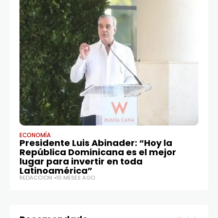
ECONOMÍA
EC
Presidente Luis Abinader: “Hoy la
El
República Dominicana es el mejor
ma
lugar para invertir en toda
tr
Latinoamérica”
RE
REDACCIÓN
10 MESES AGO