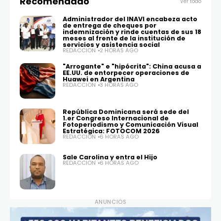
Recomendado
Ver todo
Administrador del INAVI encabeza acto
de entrega de cheques por
indemnización y rinde cuentas de sus 18
meses al frente de la institución de
servicios y asistencia social
REDACCIÓN
2 HORAS AGO
"Arrogante" e "hipócrita": China acusa a
EE.UU. de entorpecer operaciones de
Huawei en Argentina
REDACCIÓN
3 HORAS AGO
República Dominicana será sede del
1.er Congreso Internacional de
Fotoperiodismo y Comunicación Visual
Estratégica: FOTOCOM 2026
REDACCIÓN
6 HORAS AGO
Sale Carolina y entra el Hijo
REDACCIÓN
6 HORAS AGO
ANUNCIOS