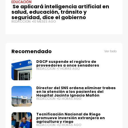
EDUCACIÓN
SA
Se aplicará inteligencia artificial en
C
salud, educación, tránsito y
c
seguridad, dice el gobierno
m
REDACCIÓN
10 MESES AGO
RE
Recomendado
Ver todo
DGCP suspende el registro de
proveedores a once senadores
REDACCIÓN
7 HORAS AGO
Director del SNS ordena eliminar trabas
en la atención a los pacientes del
Hospital Jacinto Ignacio Mañón
REDACCIÓN
12 HORAS AGO
Tecnificación Nacional de Riego
promueve inversión extranjera en
agricultura y riego
REDACCIÓN
12 HORAS AGO