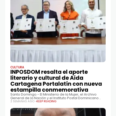
CULTURA
INPOSDOM resalta el aporte
literario y cultural de Aída
Cartagena Portalatín con nueva
estampilla conmemorativa
Santo Domingo.- El Ministerio de la Mujer, el Archivo
General de la Nación y el Instituto Postal Dominicano
(INPOSDOM) pusieron en circulación una emisión
2 SEMANAS AGO
KEEP READING
postal conmemorativa dedicada a la escritora,
investigadora y promotora cultural Aída Cartagena