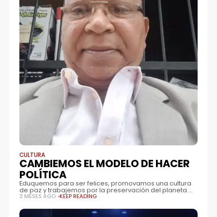
CULTURA
CAMBIEMOS EL MODELO DE HACER
POLÍTICA
Eduquemos para ser felices, promovamos una cultura
de paz y trabajemos por la preservación del planeta.
ENREDADORD Vivimos en una época donde
3 MESES AGO
KEEP READING
constantemente se habla de corrupción, falta de
transparencia,