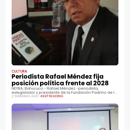
CULTURA
Periodista Rafael Méndez fija
posición política frente al 2028
NEYBA, Bahoruco.- Rafael Méndez -periodista,
exlegislador y presidente de la Fundación Padrino de la
Educación y el Desarrollo- afirmó que su carrera
2 SEMANAS AGO
KEEP READING
electoral “ha cerrado un ciclo”, pero aclaró que