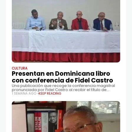
CULTURA
Presentan en Dominicana libro
con conferencia de Fidel Castro
Una publicación que recoge la conferencia magistral
pronunciada por Fidel Castro al recibir el título de
Doctor Honoris Causa de la Universidad Autónoma de
1 SEMANA AGO
KEEP READING
Santo Domingo (UASD) fue presentada en