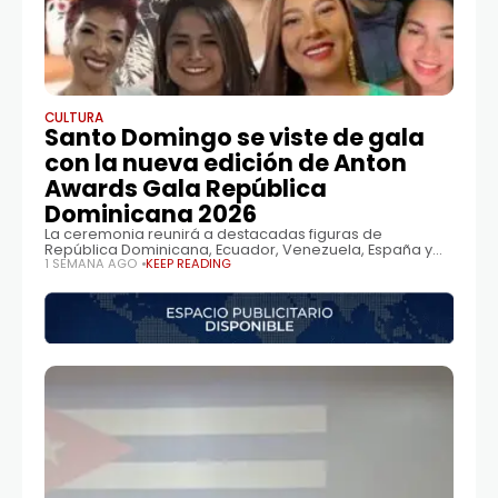
CULTURA
Santo Domingo se viste de gala
con la nueva edición de Anton
Awards Gala República
Dominicana 2026
La ceremonia reunirá a destacadas figuras de
República Dominicana, Ecuador, Venezuela, España y
Colombia en una noche dedicada al reconocimiento
1 SEMANA AGO
KEEP READING
del talento, la trayectoria y la excelencia. SANTO
DOMINGO, REPÚBLICA