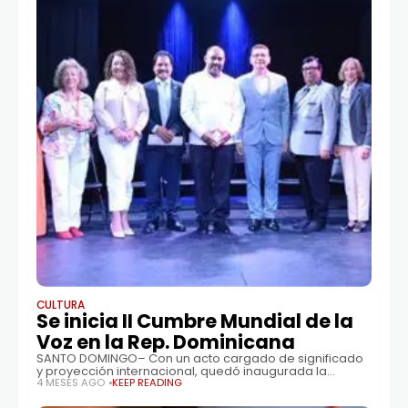
CULTURA
Se inicia II Cumbre Mundial de la
Voz en la Rep. Dominicana
SANTO DOMINGO– Con un acto cargado de significado
y proyección internacional, quedó inaugurada la
Segunda Cumbre Mundial de la Voz, en el marco del
4 MESES AGO
KEEP READING
décimo aniversario de la Agencia de