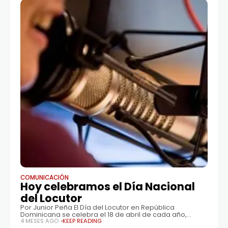
COMUNICACIÓN
Hoy celebramos el Día Nacional
del Locutor
Por Junior Peña El Día del Locutor en República
Dominicana se celebra el 18 de abril de cada año,
instituido por medio del Decreto N° 4476 publicado el 2
4 MESES AGO
KEEP READING