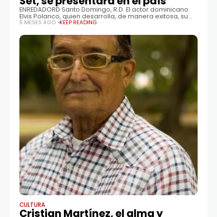
Set, se presentará en el país
ENREDADORD Santo Domingo, R.D. El actor dominicano
Elvis Polanco, quien desarrolla, de manera exitosa, su
carrera artística en Chile presentará en el país, del 8 al
5 MESES AGO
KEEP READING
12 de abril, en
CULTURA
Cristian Martínez, el alma y