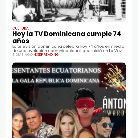
CULTURA
Hoy la TV Dominicana cumple 74
años
La televisión dominicana celebra hoy 74 años en medio
de una evolución comunicacional, que inició en La Voz
Dominicana el 1 de agosto de 1952 en la calle doctor
5 DÍAS AGO
KEEP READING
Tejada