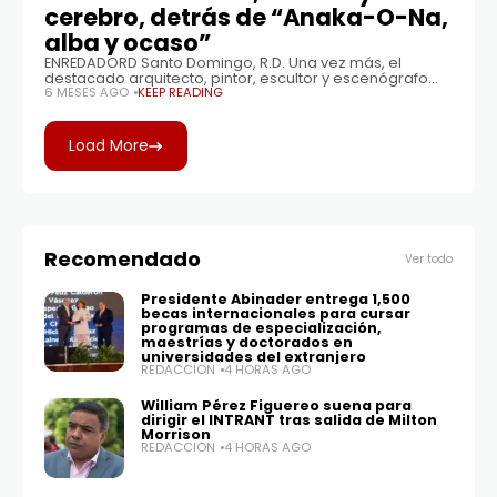
cerebro, detrás de “Anaka-O-Na,
alba y ocaso”
ENREDADORD Santo Domingo, R.D. Una vez más, el
destacado arquitecto, pintor, escultor y escenógrafo
dominicano Cristian Martínez, demuestra su pasión y
6 MESES AGO
KEEP READING
profundo interés en la cultura taína (los pueblos
indígenas
Load More
Recomendado
Ver todo
Presidente Abinader entrega 1,500
becas internacionales para cursar
programas de especialización,
maestrías y doctorados en
universidades del extranjero
REDACCIÓN
4 HORAS AGO
William Pérez Figuereo suena para
dirigir el INTRANT tras salida de Milton
Morrison
REDACCIÓN
4 HORAS AGO